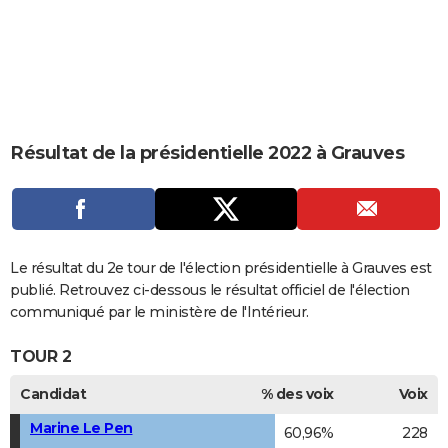
City break
Voyage de noces
Climat
Destinations
Voyage nature
Forum
+
PHOTO
GUIDES D'ACHAT
BONS PLANS
CARTE DE VOEUX
Résultat de la présidentielle 2022 à Grauves
Carte Bonne année
Carte Pâques
Carte de Noël
Carte Saint-Valentin
Carte d'anniversaire
DICTIONNAIRE
Biographies
Expressions
Dictionnaire
Citations
Proverbes
PROGRAMME TV
COPAINS D'AVANT
Le résultat du 2e tour de l'élection présidentielle à Grauves est
publié. Retrouvez ci-dessous le résultat officiel de l'élection
Se connecter
Collèges
Universités
Service militaire
S'inscrire
Lycées
Primaires
Entreprises
Avis de recherche
AVIS DE DÉCÈS
communiqué par le ministère de l'Intérieur.
FORUM
TOUR 2
Lifestyle
Sport
Television
Cinema
Bricolage
Culture
Auto
Voyage
Candidat
% des voix
Voix
Marine Le Pen
60,96%
228