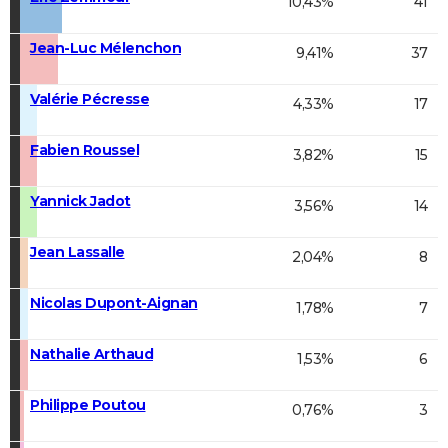
10,43%
41
Jean-Luc Mélenchon
9,41%
37
Valérie Pécresse
4,33%
17
Fabien Roussel
3,82%
15
Yannick Jadot
3,56%
14
Jean Lassalle
2,04%
8
Nicolas Dupont-Aignan
1,78%
7
Nathalie Arthaud
1,53%
6
Philippe Poutou
0,76%
3