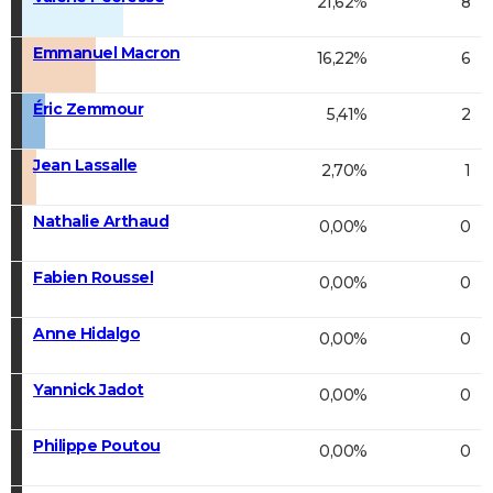
21,62%
8
Emmanuel Macron
16,22%
6
Éric Zemmour
5,41%
2
Jean Lassalle
2,70%
1
Nathalie Arthaud
0,00%
0
Fabien Roussel
0,00%
0
Anne Hidalgo
0,00%
0
Yannick Jadot
0,00%
0
Philippe Poutou
0,00%
0