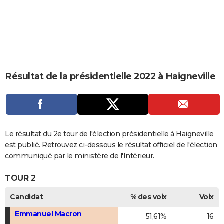
City break
Voyage de noces
Climat
Destinations
Voyage nature
Forum
+
PHOTO
GUIDES D'ACHAT
BONS PLANS
CARTE DE VOEUX
Résultat de la présidentielle 2022 à Haigneville
Carte Bonne année
Carte Pâques
Carte de Noël
Carte Saint-Valentin
Carte d'anniversaire
DICTIONNAIRE
Biographies
Expressions
Dictionnaire
Citations
Proverbes
PROGRAMME TV
COPAINS D'AVANT
Le résultat du 2e tour de l'élection présidentielle à Haigneville
est publié. Retrouvez ci-dessous le résultat officiel de l'élection
Se connecter
Collèges
Universités
Service militaire
S'inscrire
Lycées
Primaires
Entreprises
Avis de recherche
AVIS DE DÉCÈS
communiqué par le ministère de l'Intérieur.
FORUM
TOUR 2
Lifestyle
Sport
Television
Cinema
Bricolage
Culture
Auto
Voyage
Candidat
% des voix
Voix
Emmanuel Macron
51,61%
16