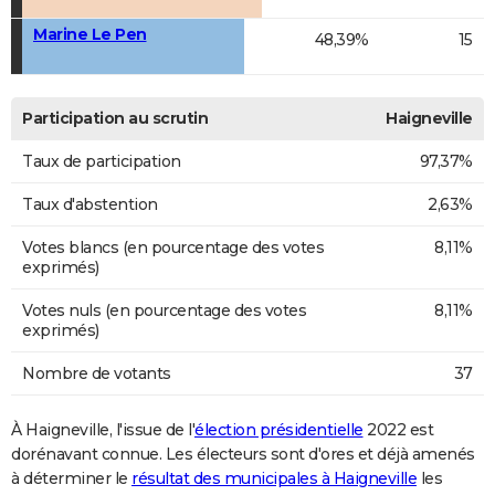
Marine Le Pen
48,39%
15
Participation au scrutin
Haigneville
Taux de participation
97,37%
Taux d'abstention
2,63%
Votes blancs (en pourcentage des votes
8,11%
exprimés)
Votes nuls (en pourcentage des votes
8,11%
exprimés)
Nombre de votants
37
À Haigneville, l'issue de l'
élection présidentielle
2022 est
dorénavant connue. Les électeurs sont d'ores et déjà amenés
à déterminer le
résultat des municipales à Haigneville
les