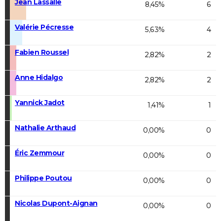
Jean Lassalle
8,45%
6
Valérie Pécresse
5,63%
4
Fabien Roussel
2,82%
2
Anne Hidalgo
2,82%
2
Yannick Jadot
1,41%
1
Nathalie Arthaud
0,00%
0
Éric Zemmour
0,00%
0
Philippe Poutou
0,00%
0
Nicolas Dupont-Aignan
0,00%
0