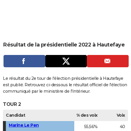
City break
Voyage de noces
Climat
Destinations
Voyage nature
Forum
+
PHOTO
GUIDES D'ACHAT
BONS PLANS
CARTE DE VOEUX
Résultat de la présidentielle 2022 à Hautefaye
Carte Bonne année
Carte Pâques
Carte de Noël
Carte Saint-Valentin
Carte d'anniversaire
DICTIONNAIRE
Biographies
Expressions
Dictionnaire
Citations
Proverbes
PROGRAMME TV
COPAINS D'AVANT
Le résultat du 2e tour de l'élection présidentielle à Hautefaye
est publié. Retrouvez ci-dessous le résultat officiel de l'élection
Se connecter
Collèges
Universités
Service militaire
S'inscrire
Lycées
Primaires
Entreprises
Avis de recherche
AVIS DE DÉCÈS
communiqué par le ministère de l'Intérieur.
FORUM
TOUR 2
Lifestyle
Sport
Television
Cinema
Bricolage
Culture
Auto
Voyage
Candidat
% des voix
Voix
Marine Le Pen
55,56%
40