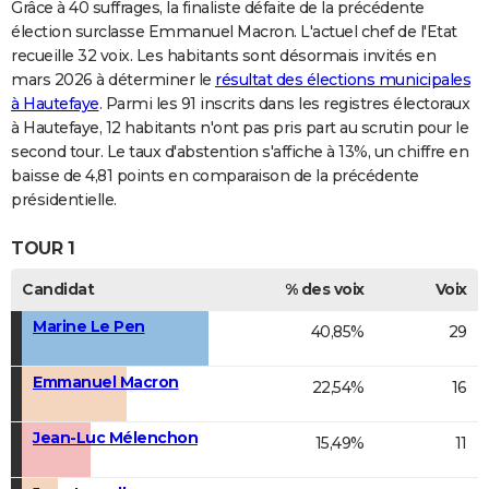
Grâce à 40 suffrages, la finaliste défaite de la précédente
élection surclasse Emmanuel Macron. L'actuel chef de l'Etat
recueille 32 voix. Les habitants sont désormais invités en
mars 2026 à déterminer le
résultat des élections municipales
à Hautefaye
. Parmi les 91 inscrits dans les registres électoraux
à Hautefaye, 12 habitants n'ont pas pris part au scrutin pour le
second tour. Le taux d'abstention s'affiche à 13%, un chiffre en
baisse de 4,81 points en comparaison de la précédente
présidentielle.
TOUR 1
Candidat
% des voix
Voix
Marine Le Pen
40,85%
29
Emmanuel Macron
22,54%
16
Jean-Luc Mélenchon
15,49%
11