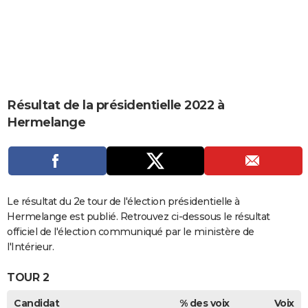
City break
Voyage de noces
Climat
Destinations
Voyage nature
Forum
+
PHOTO
GUIDES D'ACHAT
BONS PLANS
CARTE DE VOEUX
Résultat de la présidentielle 2022 à
Hermelange
Carte Bonne année
Carte Pâques
Carte de Noël
Carte Saint-Valentin
Carte d'anniversaire
DICTIONNAIRE
Biographies
Expressions
Dictionnaire
Citations
Proverbes
PROGRAMME TV
COPAINS D'AVANT
Le résultat du 2e tour de l'élection présidentielle à
Se connecter
Collèges
Universités
Service militaire
S'inscrire
Lycées
Primaires
Entreprises
Avis de recherche
AVIS DE DÉCÈS
Hermelange est publié. Retrouvez ci-dessous le résultat
officiel de l'élection communiqué par le ministère de
FORUM
l'Intérieur.
Lifestyle
Sport
Television
Cinema
Bricolage
Culture
Auto
Voyage
TOUR 2
Candidat
% des voix
Voix