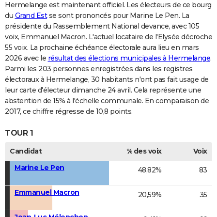
Hermelange est maintenant officiel. Les électeurs de ce bourg
du
Grand Est
se sont prononcés pour Marine Le Pen. La
présidente du Rassemblement National devance, avec 105
voix, Emmanuel Macron. L'actuel locataire de l'Elysée décroche
55 voix. La prochaine échéance électorale aura lieu en mars
2026 avec le
résultat des élections municipales à Hermelange
.
Parmi les 203 personnes enregistrées dans les registres
électoraux à Hermelange, 30 habitants n'ont pas fait usage de
leur carte d'électeur dimanche 24 avril. Cela représente une
abstention de 15% à l'échelle communale. En comparaison de
2017, ce chiffre régresse de 10,8 points.
TOUR 1
Candidat
% des voix
Voix
Marine Le Pen
48,82%
83
Emmanuel Macron
20,59%
35
Jean-Luc Mélenchon