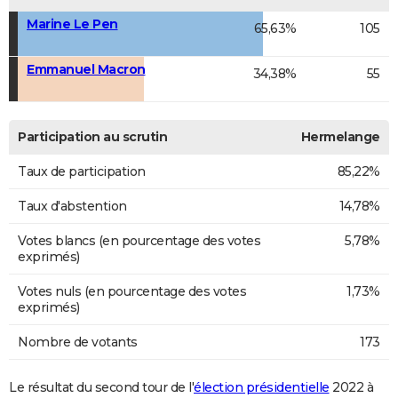
Marine Le Pen
65,63%
105
Emmanuel Macron
34,38%
55
Participation au scrutin
Hermelange
Taux de participation
85,22%
Taux d'abstention
14,78%
Votes blancs (en pourcentage des votes
5,78%
exprimés)
Votes nuls (en pourcentage des votes
1,73%
exprimés)
Nombre de votants
173
Le résultat du second tour de l'
élection présidentielle
2022 à