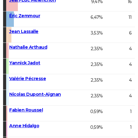
9,41%
16
Éric Zemmour
6,47%
11
Jean Lassalle
3,53%
6
Nathalie Arthaud
2,35%
4
Yannick Jadot
2,35%
4
Valérie Pécresse
2,35%
4
Nicolas Dupont-Aignan
2,35%
4
Fabien Roussel
0,59%
1
Anne Hidalgo
0,59%
1