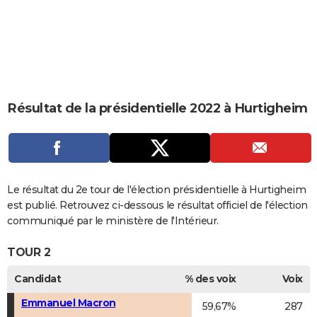
City break
Voyage de noces
Climat
Destinations
Voyage nature
Forum
+
PHOTO
GUIDES D'ACHAT
BONS PLANS
CARTE DE VOEUX
Résultat de la présidentielle 2022 à Hurtigheim
Carte Bonne année
Carte Pâques
Carte de Noël
Carte Saint-Valentin
Carte d'anniversaire
DICTIONNAIRE
Biographies
Expressions
Dictionnaire
Citations
Proverbes
PROGRAMME TV
COPAINS D'AVANT
Le résultat du 2e tour de l'élection présidentielle à Hurtigheim
est publié. Retrouvez ci-dessous le résultat officiel de l'élection
Se connecter
Collèges
Universités
Service militaire
S'inscrire
Lycées
Primaires
Entreprises
Avis de recherche
AVIS DE DÉCÈS
communiqué par le ministère de l'Intérieur.
FORUM
TOUR 2
Lifestyle
Sport
Television
Cinema
Bricolage
Culture
Auto
Voyage
Candidat
% des voix
Voix
Emmanuel Macron
59,67%
287