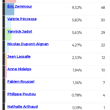
Éric Zemmour
9,32%
48
Valérie Pécresse
5,83%
30
Yannick Jadot
5,63%
29
Nicolas Dupont-Aignan
4,27%
22
Jean Lassalle
2,33%
12
Anne Hidalgo
1,94%
10
Fabien Roussel
1,36%
7
Philippe Poutou
0,78%
4
Nathalie Arthaud
0,19%
1