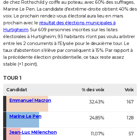
de chez Rothschild y coiffe au poteau, avec 60% des suffrages,
Marine Le Pen. La candidate d'extrême-droite obtient 40% des
voix. Le prochain rendez-vous électoral aura lieu en mars
prochain avec le
résultat des élections municipales à
Hurtigheim
. Sur 609 personnes inscrites sur les listes
électorales à Hurtigheim, 93 habitants n'ont pas voulu arbitrer
entre les 2 concurrents à l'Elysée pour le deuxième tour. Le
taux d'abstention s'élève par conséquent à 15%. Par rapport à
la précédente élection présidentielle, ce taux reste assez
stable (+1 point).
TOUR 1
Candidat
% des voix
Voix
Emmanuel Macron
32,43%
167
Marine Le Pen
24,85%
128
Jean-Luc Mélenchon
11,07%
57