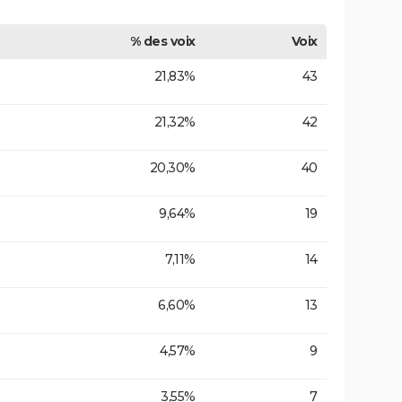
% des voix
Voix
21,83%
43
21,32%
42
20,30%
40
9,64%
19
7,11%
14
6,60%
13
4,57%
9
3,55%
7