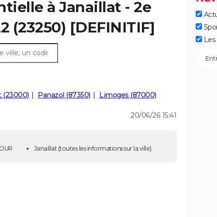
ielle à Janaillat - 2e
Actu
22 (23250) [DEFINITIF]
Spo
Les 
t (23000)
Panazol (87350)
Limoges (87000)
20/06/26 15:41
 TOUR
Janaillat
(toutes les informations sur la ville)