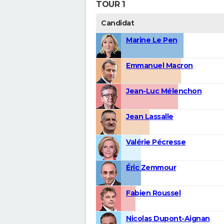
TOUR 1
Candidat
Marine Le Pen
Emmanuel Macron
Jean-Luc Mélenchon
Jean Lassalle
Valérie Pécresse
Éric Zemmour
Fabien Roussel
Nicolas Dupont-Aignan