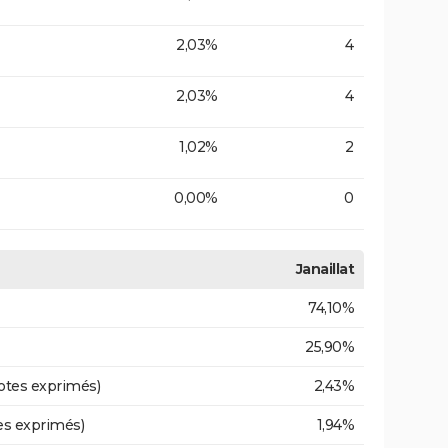
2,03%
4
2,03%
4
1,02%
2
0,00%
0
Janaillat
74,10%
25,90%
otes exprimés)
2,43%
es exprimés)
1,94%