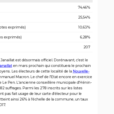
74,46%
25,54%
otes exprimés)
10,63%
es exprimés)
6,28%
207
Janaillat est désormais officiel. Dorénavant, c'est le
anaillat
en mars prochain qui constituera le prochain
oyens. Les électeurs de cette localité de la
Nouvelle-
anuel Macron. Le chef de l'Etat encore en exercice
ne Le Pen. L'ancienne conseillère municipale d'Hénin-
 suffrages. Parmi les 278 inscrits sur les listes
ont pas fait usage de leur carte d'électeur pour le
tteint ainsi 26% à l'échelle de la commune, un taux
017.