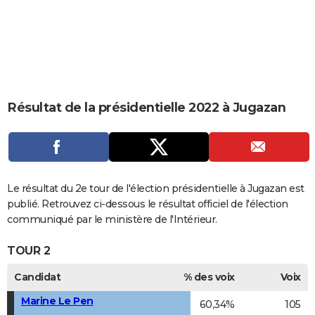
City break
Voyage de noces
Climat
Destinations
Voyage nature
Forum
+
PHOTO
GUIDES D'ACHAT
BONS PLANS
CARTE DE VOEUX
Résultat de la présidentielle 2022 à Jugazan
Carte Bonne année
Carte Pâques
Carte de Noël
Carte Saint-Valentin
Carte d'anniversaire
DICTIONNAIRE
Biographies
Expressions
Dictionnaire
Citations
Proverbes
PROGRAMME TV
COPAINS D'AVANT
Le résultat du 2e tour de l'élection présidentielle à Jugazan est
publié. Retrouvez ci-dessous le résultat officiel de l'élection
Se connecter
Collèges
Universités
Service militaire
S'inscrire
Lycées
Primaires
Entreprises
Avis de recherche
AVIS DE DÉCÈS
communiqué par le ministère de l'Intérieur.
FORUM
TOUR 2
Lifestyle
Sport
Television
Cinema
Bricolage
Culture
Auto
Voyage
Candidat
% des voix
Voix
Marine Le Pen
60,34%
105