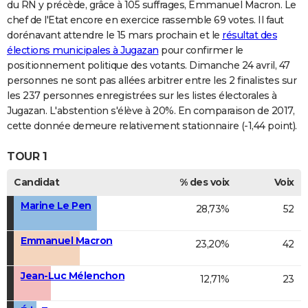
du RN y précède, grâce à 105 suffrages, Emmanuel Macron. Le
chef de l'Etat encore en exercice rassemble 69 votes. Il faut
dorénavant attendre le 15 mars prochain et le
résultat des
élections municipales à Jugazan
pour confirmer le
positionnement politique des votants. Dimanche 24 avril, 47
personnes ne sont pas allées arbitrer entre les 2 finalistes sur
les 237 personnes enregistrées sur les listes électorales à
Jugazan. L'abstention s'élève à 20%. En comparaison de 2017,
cette donnée demeure relativement stationnaire (-1,44 point).
TOUR 1
Candidat
% des voix
Voix
Marine Le Pen
28,73%
52
Emmanuel Macron
23,20%
42
Jean-Luc Mélenchon
12,71%
23