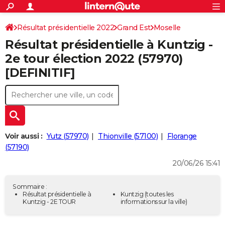
ACTUALITÉS
Connexion
S'inscrire
Résultat présidentielle 2022
Grand Est
Moselle
Rechercher
Société
Education
Villes
Politique
Faits Divers
Monde
+
SPORT
Résultat présidentielle à Kuntzig -
Football
Cyclisme
Forum
Coupe du monde 2026
Tennis
Rugby
CULTURE
2e tour élection 2022 (57970)
[DEFINITIF]
TNT
Cinéma
Musique
Programme TV
Streaming
Sorties cinéma
+
FINANCE
Impôts
Immobilier
Banque
Crédit
Retraite
Epargne
Risques naturels par ville
Assurance
AUTO
Réserver un essai
Berlines
Forum auto
Essais
Citadines
SUV
+
HIGH-TECH
Meilleur smartphone
Ordinateurs
Guide high-tech
Mobiles
Internet
Jeux vidéo
+
BRICOLAGE
Voir aussi :
Yutz (57970)
Thionville (57100)
Florange
(57190)
Aménagement intérieur
Cuisine
Jardinage
+
Forum
Extérieur
Salle de bains
Rangement
WEEK-END
20/06/26 15:41
Escapades
Expositions
Week-end nature
Guides de France
Patrimoine
Musées
+
LIFESTYLE
Sommaire :
Bien-être
Mode
+
Art de vivre
Loisirs
Modes de vie
Résultat présidentielle à
Kuntzig
(toutes les
SANTE
Kuntzig - 2E TOUR
informations sur la ville)
Guide de la santé
Médicaments
+
Alimentation
Maladies
Sommeil
VOYAGE