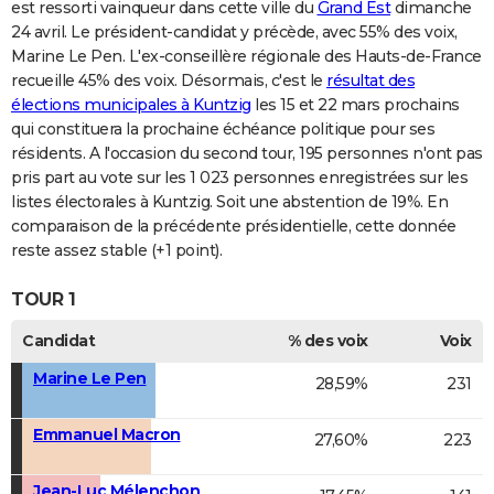
est ressorti vainqueur dans cette ville du
Grand Est
dimanche
24 avril. Le président-candidat y précède, avec 55% des voix,
Marine Le Pen. L'ex-conseillère régionale des Hauts-de-France
recueille 45% des voix. Désormais, c'est le
résultat des
élections municipales à Kuntzig
les 15 et 22 mars prochains
qui constituera la prochaine échéance politique pour ses
résidents. A l'occasion du second tour, 195 personnes n'ont pas
pris part au vote sur les 1 023 personnes enregistrées sur les
listes électorales à Kuntzig. Soit une abstention de 19%. En
comparaison de la précédente présidentielle, cette donnée
reste assez stable (+1 point).
TOUR 1
Candidat
% des voix
Voix
Marine Le Pen
28,59%
231
Emmanuel Macron
27,60%
223
Jean-Luc Mélenchon