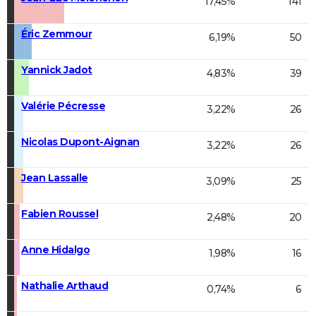
17,45%
141
Éric Zemmour
6,19%
50
Yannick Jadot
4,83%
39
Valérie Pécresse
3,22%
26
Nicolas Dupont-Aignan
3,22%
26
Jean Lassalle
3,09%
25
Fabien Roussel
2,48%
20
Anne Hidalgo
1,98%
16
Nathalie Arthaud
0,74%
6