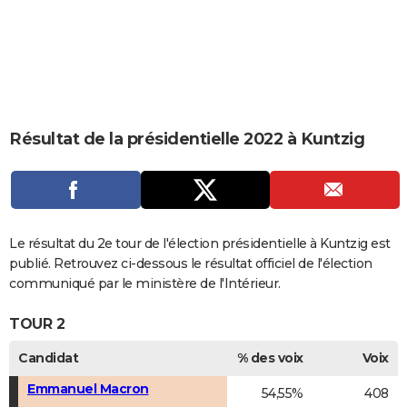
City break
Voyage de noces
Climat
Destinations
Voyage nature
Forum
+
PHOTO
GUIDES D'ACHAT
BONS PLANS
CARTE DE VOEUX
Résultat de la présidentielle 2022 à Kuntzig
Carte Bonne année
Carte Pâques
Carte de Noël
Carte Saint-Valentin
Carte d'anniversaire
DICTIONNAIRE
Biographies
Expressions
Dictionnaire
Citations
Proverbes
PROGRAMME TV
COPAINS D'AVANT
Le résultat du 2e tour de l'élection présidentielle à Kuntzig est
publié. Retrouvez ci-dessous le résultat officiel de l'élection
Se connecter
Collèges
Universités
Service militaire
S'inscrire
Lycées
Primaires
Entreprises
Avis de recherche
AVIS DE DÉCÈS
communiqué par le ministère de l'Intérieur.
FORUM
TOUR 2
Lifestyle
Sport
Television
Cinema
Bricolage
Culture
Auto
Voyage
Candidat
% des voix
Voix
Emmanuel Macron
54,55%
408