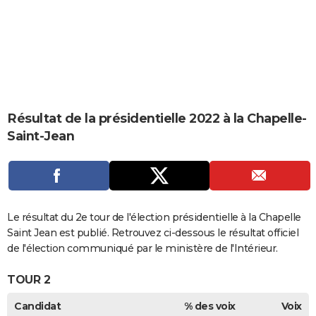
City break
Voyage de noces
Climat
Destinations
Voyage nature
Forum
+
PHOTO
GUIDES D'ACHAT
BONS PLANS
CARTE DE VOEUX
Résultat de la présidentielle 2022 à la Chapelle-
Carte Bonne année
Carte Pâques
Carte de Noël
Carte Saint-Valentin
Carte d'anniversaire
DICTIONNAIRE
Saint-Jean
Biographies
Expressions
Dictionnaire
Citations
Proverbes
PROGRAMME TV
COPAINS D'AVANT
Se connecter
Collèges
Universités
Service militaire
S'inscrire
Lycées
Primaires
Entreprises
Avis de recherche
Le résultat du 2e tour de l'élection présidentielle à la Chapelle
AVIS DE DÉCÈS
Saint Jean est publié. Retrouvez ci-dessous le résultat officiel
FORUM
de l'élection communiqué par le ministère de l'Intérieur.
Lifestyle
Sport
Television
Cinema
Bricolage
Culture
Auto
Voyage
TOUR 2
Candidat
% des voix
Voix