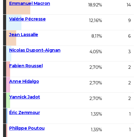
Emmanuel Macron
18,92%
14
Valérie Pécresse
12,16%
9
Jean Lassalle
8,11%
6
Nicolas Dupont-Aignan
4,05%
3
Fabien Roussel
2,70%
2
Anne Hidalgo
2,70%
2
Yannick Jadot
2,70%
2
Éric Zemmour
1,35%
1
Philippe Poutou
1,35%
1