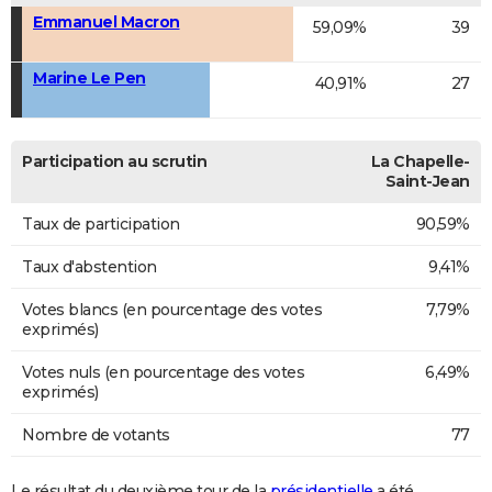
Emmanuel Macron
59,09%
39
Marine Le Pen
40,91%
27
Participation au scrutin
La Chapelle-
Saint-Jean
Taux de participation
90,59%
Taux d'abstention
9,41%
Votes blancs (en pourcentage des votes
7,79%
exprimés)
Votes nuls (en pourcentage des votes
6,49%
exprimés)
Nombre de votants
77
Le résultat du deuxième tour de la
présidentielle
a été