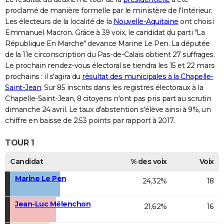
proclamé de manière formelle par le ministère de l'Intérieur.
Les électeurs de la localité de la
Nouvelle-Aquitaine
ont choisi
Emmanuel Macron. Grâce à 39 voix, le candidat du parti "La
République En Marche" devance Marine Le Pen. La députée
de la 11e circonscription du Pas-de-Calais obtient 27 suffrages.
Le prochain rendez-vous électoral se tiendra les 15 et 22 mars
prochains : il s'agira du
résultat des municipales à la Chapelle-
Saint-Jean
. Sur 85 inscrits dans les registres électoraux à la
Chapelle-Saint-Jean, 8 citoyens n'ont pas pris part au scrutin
dimanche 24 avril. Le taux d'abstention s'élève ainsi à 9%, un
chiffre en baisse de 2.53 points par rapport à 2017.
TOUR 1
Candidat
% des voix
Voix
Marine Le Pen
24,32%
18
Jean-Luc Mélenchon
21,62%
16