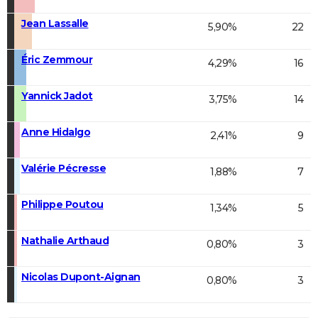
Jean Lassalle
5,90%
22
Éric Zemmour
4,29%
16
Yannick Jadot
3,75%
14
Anne Hidalgo
2,41%
9
Valérie Pécresse
1,88%
7
Philippe Poutou
1,34%
5
Nathalie Arthaud
0,80%
3
Nicolas Dupont-Aignan
0,80%
3