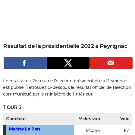
City break
Voyage de noces
Climat
Destinations
Voyage nature
Forum
+
PHOTO
GUIDES D'ACHAT
BONS PLANS
CARTE DE VOEUX
Résultat de la présidentielle 2022 à Peyrignac
Carte Bonne année
Carte Pâques
Carte de Noël
Carte Saint-Valentin
Carte d'anniversaire
DICTIONNAIRE
Biographies
Expressions
Dictionnaire
Citations
Proverbes
PROGRAMME TV
COPAINS D'AVANT
Le résultat du 2e tour de l'élection présidentielle à Peyrignac
est publié. Retrouvez ci-dessous le résultat officiel de l'élection
Se connecter
Collèges
Universités
Service militaire
S'inscrire
Lycées
Primaires
Entreprises
Avis de recherche
AVIS DE DÉCÈS
communiqué par le ministère de l'Intérieur.
FORUM
TOUR 2
Lifestyle
Sport
Television
Cinema
Bricolage
Culture
Auto
Voyage
Candidat
% des voix
Voix
Marine Le Pen
54,05%
167