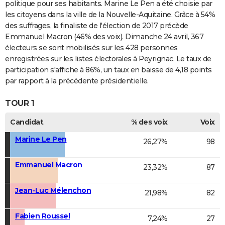
politique pour ses habitants. Marine Le Pen a été choisie par
les citoyens dans la ville de la Nouvelle-Aquitaine. Grâce à 54%
des suffrages, la finaliste de l'élection de 2017 précède
Emmanuel Macron (46% des voix). Dimanche 24 avril, 367
électeurs se sont mobilisés sur les 428 personnes
enregistrées sur les listes électorales à Peyrignac. Le taux de
participation s'affiche à 86%, un taux en baisse de 4,18 points
par rapport à la précédente présidentielle.
TOUR 1
Candidat
% des voix
Voix
Marine Le Pen
26,27%
98
Emmanuel Macron
23,32%
87
Jean-Luc Mélenchon
21,98%
82
Fabien Roussel
7,24%
27