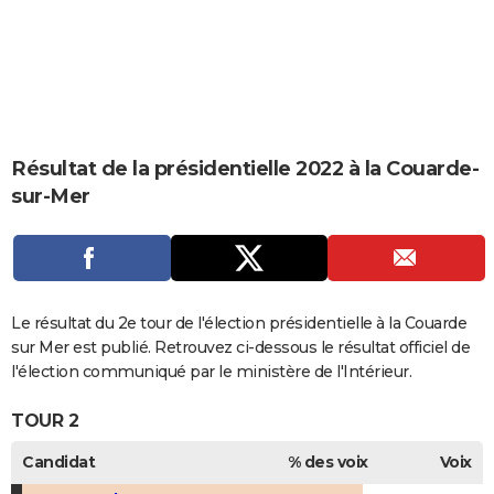
City break
Voyage de noces
Climat
Destinations
Voyage nature
Forum
+
PHOTO
GUIDES D'ACHAT
BONS PLANS
CARTE DE VOEUX
Résultat de la présidentielle 2022 à la Couarde-
sur-Mer
Carte Bonne année
Carte Pâques
Carte de Noël
Carte Saint-Valentin
Carte d'anniversaire
DICTIONNAIRE
Biographies
Expressions
Dictionnaire
Citations
Proverbes
PROGRAMME TV
COPAINS D'AVANT
Le résultat du 2e tour de l'élection présidentielle à la Couarde
Se connecter
Collèges
Universités
Service militaire
S'inscrire
Lycées
Primaires
Entreprises
Avis de recherche
AVIS DE DÉCÈS
sur Mer est publié. Retrouvez ci-dessous le résultat officiel de
l'élection communiqué par le ministère de l'Intérieur.
FORUM
TOUR 2
Lifestyle
Sport
Television
Cinema
Bricolage
Culture
Auto
Voyage
Candidat
% des voix
Voix