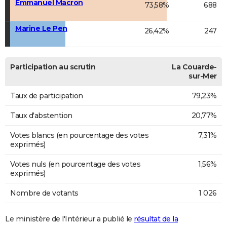
Emmanuel Macron
73,58%
688
Marine Le Pen
26,42%
247
Participation au scrutin
La Couarde-
sur-Mer
Taux de participation
79,23%
Taux d'abstention
20,77%
Votes blancs (en pourcentage des votes
7,31%
exprimés)
Votes nuls (en pourcentage des votes
1,56%
exprimés)
Nombre de votants
1 026
Le ministère de l'Intérieur a publié le
résultat de la