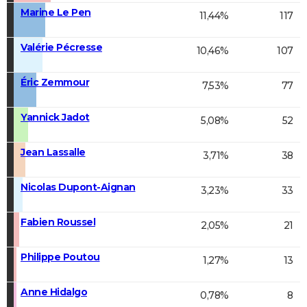
Marine Le Pen
11,44%
117
Valérie Pécresse
10,46%
107
Éric Zemmour
7,53%
77
Yannick Jadot
5,08%
52
Jean Lassalle
3,71%
38
Nicolas Dupont-Aignan
3,23%
33
Fabien Roussel
2,05%
21
Philippe Poutou
1,27%
13
Anne Hidalgo
0,78%
8