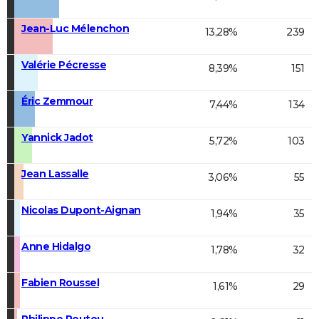
Jean-Luc Mélenchon
13,28%
239
Valérie Pécresse
8,39%
151
Éric Zemmour
7,44%
134
Yannick Jadot
5,72%
103
Jean Lassalle
3,06%
55
Nicolas Dupont-Aignan
1,94%
35
Anne Hidalgo
1,78%
32
Fabien Roussel
1,61%
29
Philippe Poutou