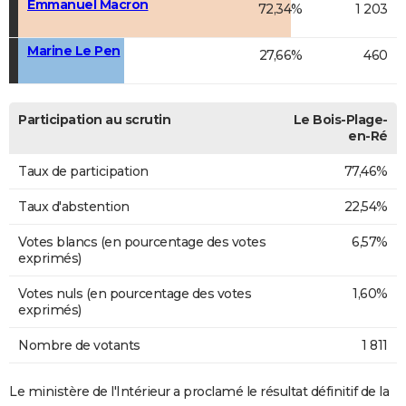
Emmanuel Macron
72,34%
1 203
Marine Le Pen
27,66%
460
Participation au scrutin
Le Bois-Plage-
en-Ré
Taux de participation
77,46%
Taux d'abstention
22,54%
Votes blancs (en pourcentage des votes
6,57%
exprimés)
Votes nuls (en pourcentage des votes
1,60%
exprimés)
Nombre de votants
1 811
Le ministère de l'Intérieur a proclamé le résultat définitif de la