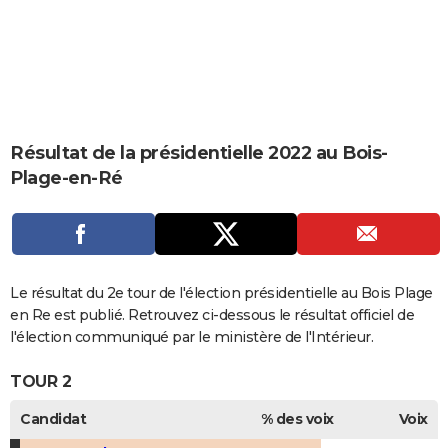
City break
Voyage de noces
Climat
Destinations
Voyage nature
Forum
+
PHOTO
GUIDES D'ACHAT
BONS PLANS
CARTE DE VOEUX
Résultat de la présidentielle 2022 au Bois-
Plage-en-Ré
Carte Bonne année
Carte Pâques
Carte de Noël
Carte Saint-Valentin
Carte d'anniversaire
DICTIONNAIRE
Biographies
Expressions
Dictionnaire
Citations
Proverbes
PROGRAMME TV
COPAINS D'AVANT
Le résultat du 2e tour de l'élection présidentielle au Bois Plage
Se connecter
Collèges
Universités
Service militaire
S'inscrire
Lycées
Primaires
Entreprises
Avis de recherche
AVIS DE DÉCÈS
en Re est publié. Retrouvez ci-dessous le résultat officiel de
l'élection communiqué par le ministère de l'Intérieur.
FORUM
TOUR 2
Lifestyle
Sport
Television
Cinema
Bricolage
Culture
Auto
Voyage
Candidat
% des voix
Voix