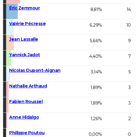
Éric Zemmour
8,81%
14
Valérie Pécresse
6,29%
10
Jean Lassalle
5,66%
9
Yannick Jadot
4,40%
7
Nicolas Dupont-Aignan
3,14%
5
Nathalie Arthaud
1,89%
3
Fabien Roussel
1,89%
3
Anne Hidalgo
1,26%
2
Philippe Poutou
0,00%
0