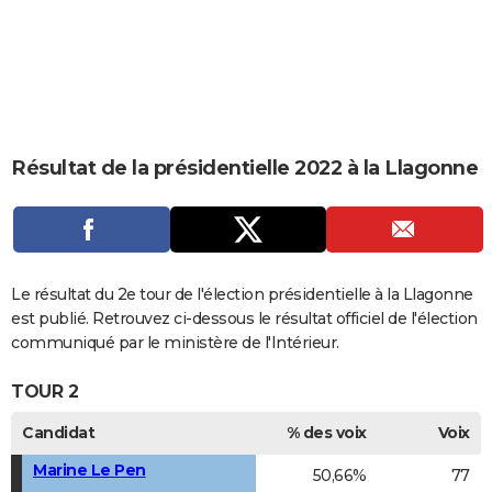
City break
Voyage de noces
Climat
Destinations
Voyage nature
Forum
+
PHOTO
GUIDES D'ACHAT
BONS PLANS
CARTE DE VOEUX
Résultat de la présidentielle 2022 à la Llagonne
Carte Bonne année
Carte Pâques
Carte de Noël
Carte Saint-Valentin
Carte d'anniversaire
DICTIONNAIRE
Biographies
Expressions
Dictionnaire
Citations
Proverbes
PROGRAMME TV
COPAINS D'AVANT
Le résultat du 2e tour de l'élection présidentielle à la Llagonne
est publié. Retrouvez ci-dessous le résultat officiel de l'élection
Se connecter
Collèges
Universités
Service militaire
S'inscrire
Lycées
Primaires
Entreprises
Avis de recherche
AVIS DE DÉCÈS
communiqué par le ministère de l'Intérieur.
FORUM
TOUR 2
Lifestyle
Sport
Television
Cinema
Bricolage
Culture
Auto
Voyage
Candidat
% des voix
Voix
Marine Le Pen
50,66%
77