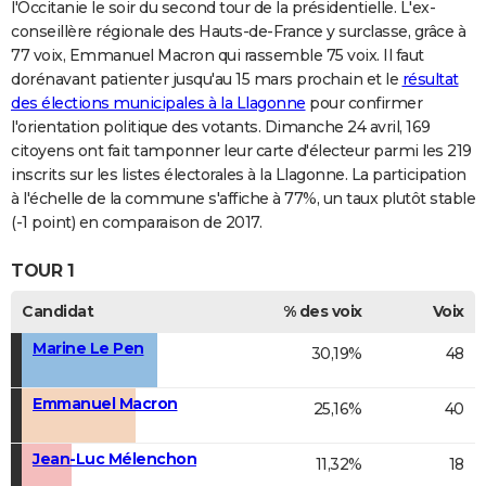
l'Occitanie le soir du second tour de la présidentielle. L'ex-
conseillère régionale des Hauts-de-France y surclasse, grâce à
77 voix, Emmanuel Macron qui rassemble 75 voix. Il faut
dorénavant patienter jusqu'au 15 mars prochain et le
résultat
des élections municipales à la Llagonne
pour confirmer
l'orientation politique des votants. Dimanche 24 avril, 169
citoyens ont fait tamponner leur carte d'électeur parmi les 219
inscrits sur les listes électorales à la Llagonne. La participation
à l'échelle de la commune s'affiche à 77%, un taux plutôt stable
(-1 point) en comparaison de 2017.
TOUR 1
Candidat
% des voix
Voix
Marine Le Pen
30,19%
48
Emmanuel Macron
25,16%
40
Jean-Luc Mélenchon
11,32%
18