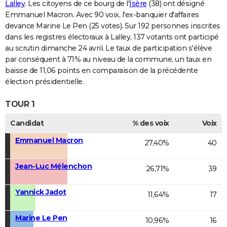
Lalley
. Les citoyens de ce bourg de l'
Isère
(38) ont désigné
Emmanuel Macron. Avec 90 voix, l'ex-banquier d'affaires
devance Marine Le Pen (25 votes). Sur 192 personnes inscrites
dans les registres électoraux à Lalley, 137 votants ont participé
au scrutin dimanche 24 avril. Le taux de participation s'élève
par conséquent à 71% au niveau de la commune, un taux en
baisse de 11,06 points en comparaison de la précédente
élection présidentielle.
TOUR 1
Candidat
% des voix
Voix
Emmanuel Macron
27,40%
40
Jean-Luc Mélenchon
26,71%
39
Yannick Jadot
11,64%
17
Marine Le Pen
10,96%
16