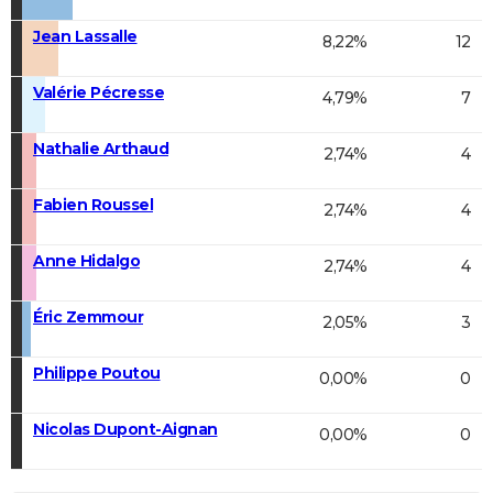
Jean Lassalle
8,22%
12
Valérie Pécresse
4,79%
7
Nathalie Arthaud
2,74%
4
Fabien Roussel
2,74%
4
Anne Hidalgo
2,74%
4
Éric Zemmour
2,05%
3
Philippe Poutou
0,00%
0
Nicolas Dupont-Aignan
0,00%
0