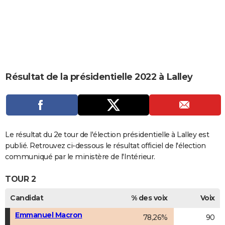
City break
Voyage de noces
Climat
Destinations
Voyage nature
Forum
+
PHOTO
GUIDES D'ACHAT
BONS PLANS
CARTE DE VOEUX
Résultat de la présidentielle 2022 à Lalley
Carte Bonne année
Carte Pâques
Carte de Noël
Carte Saint-Valentin
Carte d'anniversaire
DICTIONNAIRE
Biographies
Expressions
Dictionnaire
Citations
Proverbes
PROGRAMME TV
COPAINS D'AVANT
Le résultat du 2e tour de l'élection présidentielle à Lalley est
publié. Retrouvez ci-dessous le résultat officiel de l'élection
Se connecter
Collèges
Universités
Service militaire
S'inscrire
Lycées
Primaires
Entreprises
Avis de recherche
AVIS DE DÉCÈS
communiqué par le ministère de l'Intérieur.
FORUM
TOUR 2
Lifestyle
Sport
Television
Cinema
Bricolage
Culture
Auto
Voyage
Candidat
% des voix
Voix
Emmanuel Macron
78,26%
90