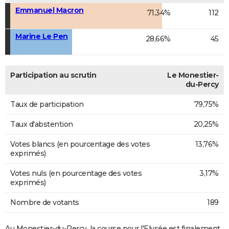
Emmanuel Macron
71,34%
112
Marine Le Pen
28,66%
45
Participation au scrutin
Le Monestier-
du-Percy
Taux de participation
79,75%
Taux d'abstention
20,25%
Votes blancs (en pourcentage des votes
13,76%
exprimés)
Votes nuls (en pourcentage des votes
3,17%
exprimés)
Nombre de votants
189
Au Monestier-du-Percy, la course pour l'Elysée est finalement