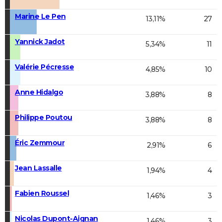
Marine Le Pen
13,11%
27
Yannick Jadot
5,34%
11
Valérie Pécresse
4,85%
10
Anne Hidalgo
3,88%
8
Philippe Poutou
3,88%
8
Éric Zemmour
2,91%
6
Jean Lassalle
1,94%
4
Fabien Roussel
1,46%
3
Nicolas Dupont-Aignan
1,46%
3