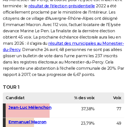
terminée : le
résultat de l'élection présidentielle
2022 a été
officiellement proclamé par le ministère de l'Intérieur. Les
citoyens de ce village d'Auvergne-Rhône-Alpes ont désigné
Emmanuel Macron. Avec 112 voix, l'actuel locataire de l'Elysée
devance Marine Le Pen. La finaliste de la dernière élection
obtient 45 voix. La prochaine échéance électorale aura lieu en
mars 2026 : il s'agira du
résultat des municipales au Monestier-
du-Percy
. Dimanche 24 avril, 48 personnes ne sont pas allées
glisser un bulletin de vote dans l'urne parmi les 237 inscrits
dans les registres électoraux au Monestier-du-Percy. Cela
représente une abstention à l'échelle communale de 20%. Par
rapport à 2017, ce taux progresse de 6,47 points.
TOUR 1
Candidat
% des voix
Voix
Jean-Luc Mélenchon
37,38%
77
Emmanuel Macron
23,79%
49