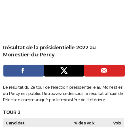
City break
Voyage de noces
Climat
Destinations
Voyage nature
Forum
+
PHOTO
GUIDES D'ACHAT
BONS PLANS
CARTE DE VOEUX
Résultat de la présidentielle 2022 au
Carte Bonne année
Carte Pâques
Carte de Noël
Carte Saint-Valentin
Carte d'anniversaire
DICTIONNAIRE
Monestier-du-Percy
Biographies
Expressions
Dictionnaire
Citations
Proverbes
PROGRAMME TV
COPAINS D'AVANT
Se connecter
Collèges
Universités
Service militaire
S'inscrire
Lycées
Primaires
Entreprises
Avis de recherche
Le résultat du 2e tour de l'élection présidentielle au Monestier
AVIS DE DÉCÈS
du Percy est publié. Retrouvez ci-dessous le résultat officiel de
FORUM
l'élection communiqué par le ministère de l'Intérieur.
Lifestyle
Sport
Television
Cinema
Bricolage
Culture
Auto
Voyage
TOUR 2
Candidat
% des voix
Voix