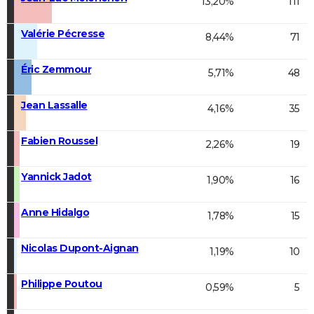
13,20%
111
Valérie Pécresse
8,44%
71
Éric Zemmour
5,71%
48
Jean Lassalle
4,16%
35
Fabien Roussel
2,26%
19
Yannick Jadot
1,90%
16
Anne Hidalgo
1,78%
15
Nicolas Dupont-Aignan
1,19%
10
Philippe Poutou
0,59%
5