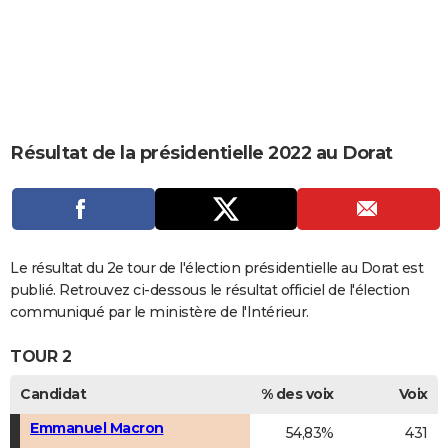
City break
Voyage de noces
Climat
Destinations
Voyage nature
Forum
+
PHOTO
GUIDES D'ACHAT
BONS PLANS
CARTE DE VOEUX
Résultat de la présidentielle 2022 au Dorat
Carte Bonne année
Carte Pâques
Carte de Noël
Carte Saint-Valentin
Carte d'anniversaire
DICTIONNAIRE
Biographies
Expressions
Dictionnaire
Citations
Proverbes
PROGRAMME TV
COPAINS D'AVANT
Le résultat du 2e tour de l'élection présidentielle au Dorat est
publié. Retrouvez ci-dessous le résultat officiel de l'élection
Se connecter
Collèges
Universités
Service militaire
S'inscrire
Lycées
Primaires
Entreprises
Avis de recherche
AVIS DE DÉCÈS
communiqué par le ministère de l'Intérieur.
FORUM
TOUR 2
Lifestyle
Sport
Television
Cinema
Bricolage
Culture
Auto
Voyage
Candidat
% des voix
Voix
Emmanuel Macron
54,83%
431