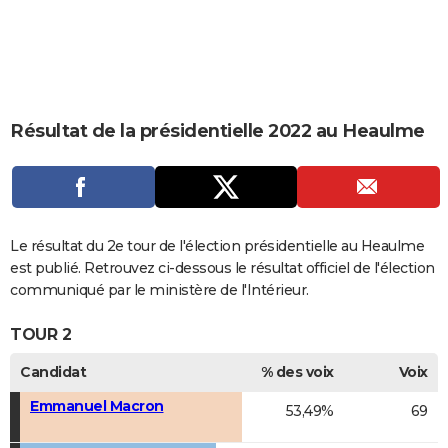
City break
Voyage de noces
Climat
Destinations
Voyage nature
Forum
+
PHOTO
GUIDES D'ACHAT
BONS PLANS
Résultat de la présidentielle 2022 au Heaulme
CARTE DE VOEUX
Carte Bonne année
Carte Pâques
Carte de Noël
Carte Saint-Valentin
Carte d'anniversaire
DICTIONNAIRE
Biographies
Expressions
Dictionnaire
Citations
Proverbes
PROGRAMME TV
Le résultat du 2e tour de l'élection présidentielle au Heaulme
COPAINS D'AVANT
est publié. Retrouvez ci-dessous le résultat officiel de l'élection
communiqué par le ministère de l'Intérieur.
Se connecter
Collèges
Universités
Service militaire
S'inscrire
Lycées
Primaires
Entreprises
Avis de recherche
AVIS DE DÉCÈS
TOUR 2
FORUM
Candidat
% des voix
Voix
Lifestyle
Sport
Television
Cinema
Bricolage
Culture
Auto
Voyage
Emmanuel Macron
53,49%
69