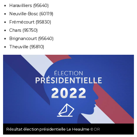
Haravilliers (95640)
Neuville-Bosc (60119)
Frémécourt (95830)
Chars (95750)
Brignancourt (95640)
Theuville (95810)
Résultat élection présidentielle Le Heaulme
© DR