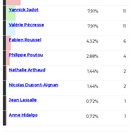
Yannick Jadot
7,91%
11
Valérie Pécresse
7,91%
11
Fabien Roussel
4,32%
6
Philippe Poutou
2,88%
4
Nathalie Arthaud
1,44%
2
Nicolas Dupont-Aignan
1,44%
2
Jean Lassalle
0,72%
1
Anne Hidalgo
0,72%
1