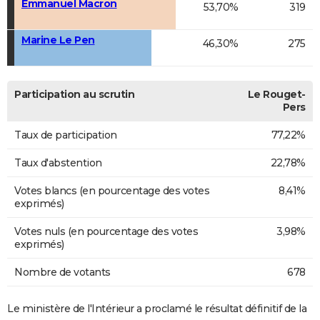
Emmanuel Macron
53,70%
319
Marine Le Pen
46,30%
275
Participation au scrutin
Le Rouget-
Pers
Taux de participation
77,22%
Taux d'abstention
22,78%
Votes blancs (en pourcentage des votes
8,41%
exprimés)
Votes nuls (en pourcentage des votes
3,98%
exprimés)
Nombre de votants
678
Le ministère de l'Intérieur a proclamé le résultat définitif de la