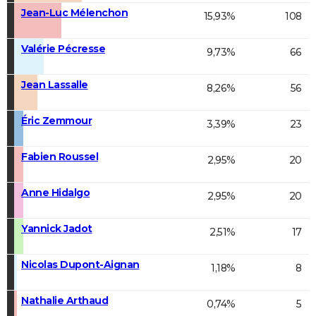
Jean-Luc Mélenchon
15,93%
108
Valérie Pécresse
9,73%
66
Jean Lassalle
8,26%
56
Éric Zemmour
3,39%
23
Fabien Roussel
2,95%
20
Anne Hidalgo
2,95%
20
Yannick Jadot
2,51%
17
Nicolas Dupont-Aignan
1,18%
8
Nathalie Arthaud
0,74%
5