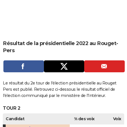
City break
Voyage de noces
Climat
Destinations
Voyage nature
Forum
+
PHOTO
GUIDES D'ACHAT
BONS PLANS
CARTE DE VOEUX
Résultat de la présidentielle 2022 au Rouget-
Pers
Carte Bonne année
Carte Pâques
Carte de Noël
Carte Saint-Valentin
Carte d'anniversaire
DICTIONNAIRE
Biographies
Expressions
Dictionnaire
Citations
Proverbes
PROGRAMME TV
COPAINS D'AVANT
Le résultat du 2e tour de l'élection présidentielle au Rouget
Se connecter
Collèges
Universités
Service militaire
S'inscrire
Lycées
Primaires
Entreprises
Avis de recherche
AVIS DE DÉCÈS
Pers est publié. Retrouvez ci-dessous le résultat officiel de
l'élection communiqué par le ministère de l'Intérieur.
FORUM
TOUR 2
Lifestyle
Sport
Television
Cinema
Bricolage
Culture
Auto
Voyage
Candidat
% des voix
Voix