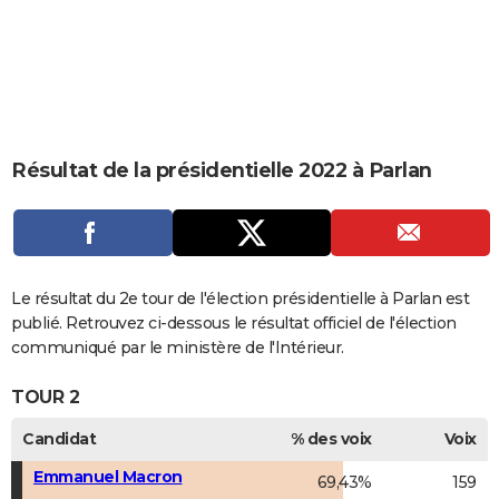
City break
Voyage de noces
Climat
Destinations
Voyage nature
Forum
+
PHOTO
GUIDES D'ACHAT
BONS PLANS
CARTE DE VOEUX
Résultat de la présidentielle 2022 à Parlan
Carte Bonne année
Carte Pâques
Carte de Noël
Carte Saint-Valentin
Carte d'anniversaire
DICTIONNAIRE
Biographies
Expressions
Dictionnaire
Citations
Proverbes
PROGRAMME TV
COPAINS D'AVANT
Le résultat du 2e tour de l'élection présidentielle à Parlan est
publié. Retrouvez ci-dessous le résultat officiel de l'élection
Se connecter
Collèges
Universités
Service militaire
S'inscrire
Lycées
Primaires
Entreprises
Avis de recherche
AVIS DE DÉCÈS
communiqué par le ministère de l'Intérieur.
FORUM
TOUR 2
Lifestyle
Sport
Television
Cinema
Bricolage
Culture
Auto
Voyage
Candidat
% des voix
Voix
Emmanuel Macron
69,43%
159