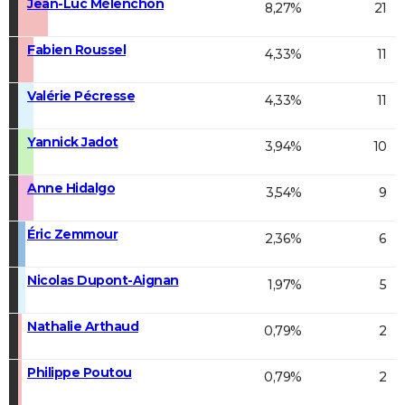
Jean-Luc Mélenchon
8,27%
21
Fabien Roussel
4,33%
11
Valérie Pécresse
4,33%
11
Yannick Jadot
3,94%
10
Anne Hidalgo
3,54%
9
Éric Zemmour
2,36%
6
Nicolas Dupont-Aignan
1,97%
5
Nathalie Arthaud
0,79%
2
Philippe Poutou
0,79%
2