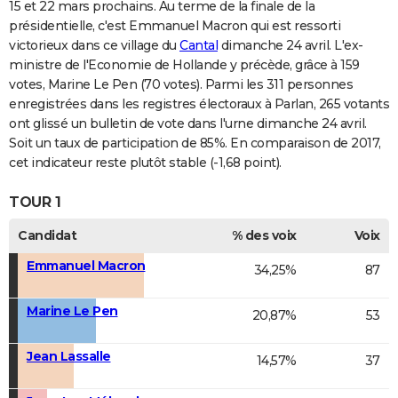
15 et 22 mars prochains. Au terme de la finale de la
présidentielle, c'est Emmanuel Macron qui est ressorti
victorieux dans ce village du
Cantal
dimanche 24 avril. L'ex-
ministre de l'Economie de Hollande y précède, grâce à 159
votes, Marine Le Pen (70 votes). Parmi les 311 personnes
enregistrées dans les registres électoraux à Parlan, 265 votants
ont glissé un bulletin de vote dans l'urne dimanche 24 avril.
Soit un taux de participation de 85%. En comparaison de 2017,
cet indicateur reste plutôt stable (-1,68 point).
TOUR 1
Candidat
% des voix
Voix
Emmanuel Macron
34,25%
87
Marine Le Pen
20,87%
53
Jean Lassalle
14,57%
37