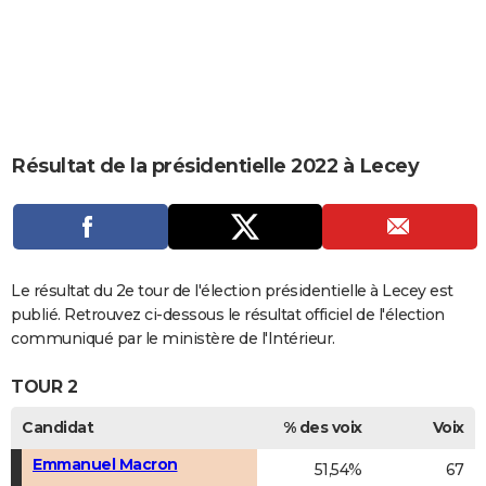
City break
Voyage de noces
Climat
Destinations
Voyage nature
Forum
+
PHOTO
GUIDES D'ACHAT
BONS PLANS
CARTE DE VOEUX
Résultat de la présidentielle 2022 à Lecey
Carte Bonne année
Carte Pâques
Carte de Noël
Carte Saint-Valentin
Carte d'anniversaire
DICTIONNAIRE
Biographies
Expressions
Dictionnaire
Citations
Proverbes
PROGRAMME TV
COPAINS D'AVANT
Le résultat du 2e tour de l'élection présidentielle à Lecey est
publié. Retrouvez ci-dessous le résultat officiel de l'élection
Se connecter
Collèges
Universités
Service militaire
S'inscrire
Lycées
Primaires
Entreprises
Avis de recherche
AVIS DE DÉCÈS
communiqué par le ministère de l'Intérieur.
FORUM
TOUR 2
Lifestyle
Sport
Television
Cinema
Bricolage
Culture
Auto
Voyage
Candidat
% des voix
Voix
Emmanuel Macron
51,54%
67