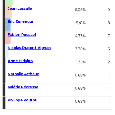
Jean Lassalle
6,08%
9
Éric Zemmour
5,41%
8
Fabien Roussel
4,73%
7
Nicolas Dupont-Aignan
3,38%
5
Anne Hidalgo
1,35%
2
Nathalie Arthaud
0,68%
1
Valérie Pécresse
0,68%
1
Philippe Poutou
0,68%
1