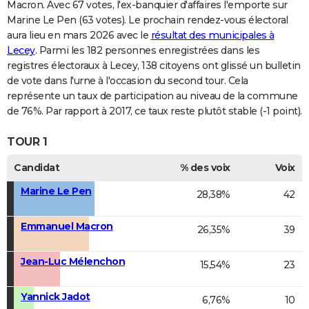
Macron. Avec 67 votes, l'ex-banquier d'affaires l'emporte sur
Marine Le Pen (63 votes). Le prochain rendez-vous électoral
aura lieu en mars 2026 avec le
résultat des municipales à
Lecey
. Parmi les 182 personnes enregistrées dans les
registres électoraux à Lecey, 138 citoyens ont glissé un bulletin
de vote dans l'urne à l'occasion du second tour. Cela
représente un taux de participation au niveau de la commune
de 76%. Par rapport à 2017, ce taux reste plutôt stable (-1 point).
TOUR 1
Candidat
% des voix
Voix
Marine Le Pen
28,38%
42
Emmanuel Macron
26,35%
39
Jean-Luc Mélenchon
15,54%
23
Yannick Jadot
6,76%
10