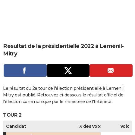
City break
Voyage de noces
Climat
Destinations
Voyage nature
Forum
+
PHOTO
GUIDES D'ACHAT
BONS PLANS
CARTE DE VOEUX
Résultat de la présidentielle 2022 à Leménil-
Mitry
Carte Bonne année
Carte Pâques
Carte de Noël
Carte Saint-Valentin
Carte d'anniversaire
DICTIONNAIRE
Biographies
Expressions
Dictionnaire
Citations
Proverbes
PROGRAMME TV
COPAINS D'AVANT
Le résultat du 2e tour de l'élection présidentielle à Lemenil
Se connecter
Collèges
Universités
Service militaire
S'inscrire
Lycées
Primaires
Entreprises
Avis de recherche
AVIS DE DÉCÈS
Mitry est publié. Retrouvez ci-dessous le résultat officiel de
l'élection communiqué par le ministère de l'Intérieur.
FORUM
TOUR 2
Lifestyle
Sport
Television
Cinema
Bricolage
Culture
Auto
Voyage
Candidat
% des voix
Voix