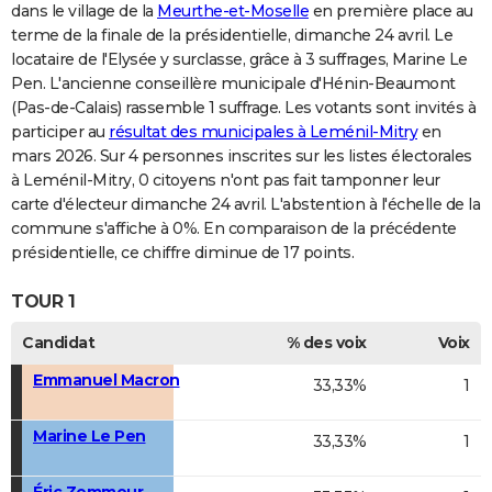
dans le village de la
Meurthe-et-Moselle
en première place au
terme de la finale de la présidentielle, dimanche 24 avril. Le
locataire de l'Elysée y surclasse, grâce à 3 suffrages, Marine Le
Pen. L'ancienne conseillère municipale d'Hénin-Beaumont
(Pas-de-Calais) rassemble 1 suffrage. Les votants sont invités à
participer au
résultat des municipales à Leménil-Mitry
en
mars 2026. Sur 4 personnes inscrites sur les listes électorales
à Leménil-Mitry, 0 citoyens n'ont pas fait tamponner leur
carte d'électeur dimanche 24 avril. L'abstention à l'échelle de la
commune s'affiche à 0%. En comparaison de la précédente
présidentielle, ce chiffre diminue de 17 points.
TOUR 1
Candidat
% des voix
Voix
Emmanuel Macron
33,33%
1
Marine Le Pen
33,33%
1
Éric Zemmour