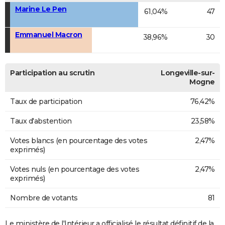
Marine Le Pen
61,04%
47
Emmanuel Macron
38,96%
30
Participation au scrutin
Longeville-sur-
Mogne
Taux de participation
76,42%
Taux d'abstention
23,58%
Votes blancs (en pourcentage des votes
2,47%
exprimés)
Votes nuls (en pourcentage des votes
2,47%
exprimés)
Nombre de votants
81
Le ministère de l'Intérieur a officialisé le résultat définitif de la