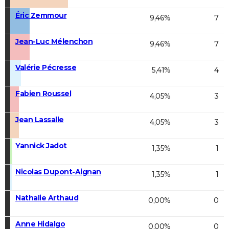
Éric Zemmour
9,46%
7
Jean-Luc Mélenchon
9,46%
7
Valérie Pécresse
5,41%
4
Fabien Roussel
4,05%
3
Jean Lassalle
4,05%
3
Yannick Jadot
1,35%
1
Nicolas Dupont-Aignan
1,35%
1
Nathalie Arthaud
0,00%
0
Anne Hidalgo
0,00%
0