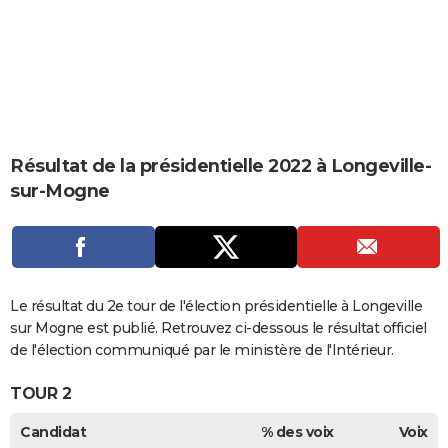
City break
Voyage de noces
Climat
Destinations
Voyage nature
Forum
+
PHOTO
GUIDES D'ACHAT
BONS PLANS
CARTE DE VOEUX
Résultat de la présidentielle 2022 à Longeville-
Carte Bonne année
Carte Pâques
Carte de Noël
Carte Saint-Valentin
Carte d'anniversaire
DICTIONNAIRE
sur-Mogne
Biographies
Expressions
Dictionnaire
Citations
Proverbes
PROGRAMME TV
COPAINS D'AVANT
Se connecter
Collèges
Universités
Service militaire
S'inscrire
Lycées
Primaires
Entreprises
Avis de recherche
Le résultat du 2e tour de l'élection présidentielle à Longeville
AVIS DE DÉCÈS
sur Mogne est publié. Retrouvez ci-dessous le résultat officiel
FORUM
de l'élection communiqué par le ministère de l'Intérieur.
Lifestyle
Sport
Television
Cinema
Bricolage
Culture
Auto
Voyage
TOUR 2
Candidat
% des voix
Voix