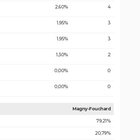
2,60%
4
1,95%
3
1,95%
3
1,30%
2
0,00%
0
0,00%
0
Magny-Fouchard
79,21%
20,79%