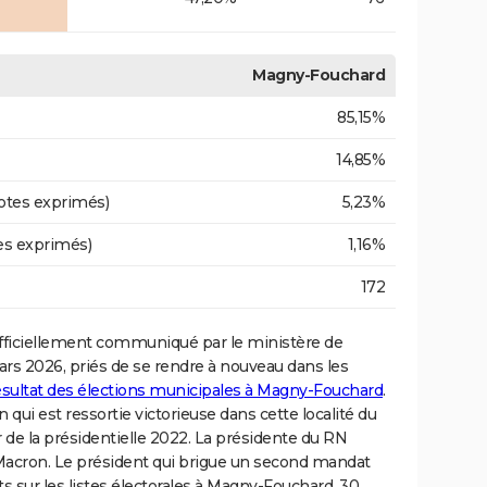
Magny-Fouchard
85,15%
14,85%
otes exprimés)
5,23%
es exprimés)
1,16%
172
fficiellement communiqué par le ministère de
mars 2026, priés de se rendre à nouveau dans les
ésultat des élections municipales à Magny-Fouchard
.
qui est ressortie victorieuse dans cette localité du
de la présidentielle 2022. La présidente du RN
Macron. Le président qui brigue un second mandat
ts sur les listes électorales à Magny-Fouchard, 30