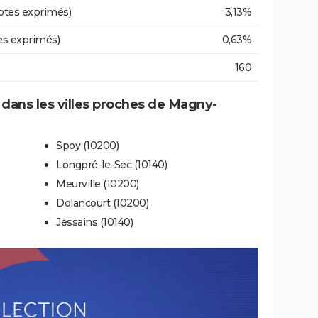
otes exprimés)
3,13%
es exprimés)
0,63%
160
e dans les villes proches de Magny-
Spoy (10200)
Longpré-le-Sec (10140)
Meurville (10200)
Dolancourt (10200)
Jessains (10140)