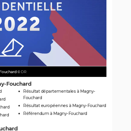
y-Fouchard
© DR
ny-Fouchard
d
Résultat départementales à Magny-
Fouchard
ard
Résultat européennes à Magny-Fouchard
chard
Référendum à Magny-Fouchard
chard
ouchard