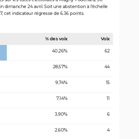
in dimanche 24 avril. Soit une abstention à l'échelle
 cet indicateur régresse de 6.36 points.
% des voix
Voix
40,26%
62
28,57%
44
9,74%
15
7,14%
11
3,90%
6
2,60%
4