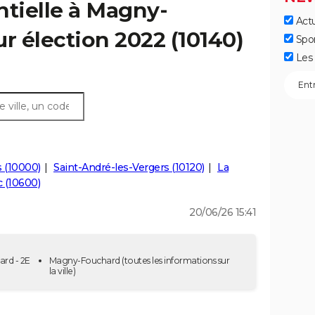
ntielle à Magny-
Actu
r élection 2022 (10140)
Spo
Les 
 (10000)
Saint-André-les-Vergers (10120)
La
c (10600)
20/06/26 15:41
ard - 2E
Magny-Fouchard
(toutes les informations sur
la ville)