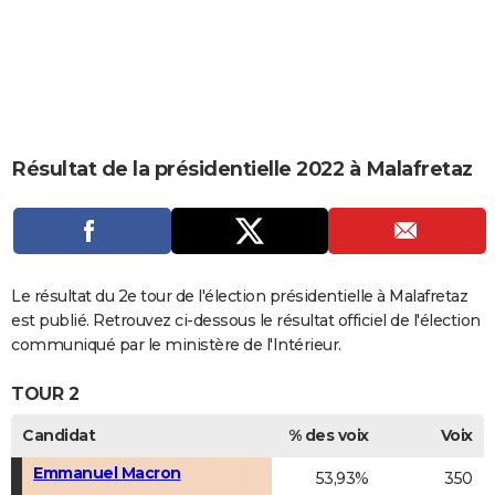
City break
Voyage de noces
Climat
Destinations
Voyage nature
Forum
+
PHOTO
GUIDES D'ACHAT
BONS PLANS
CARTE DE VOEUX
Résultat de la présidentielle 2022 à Malafretaz
Carte Bonne année
Carte Pâques
Carte de Noël
Carte Saint-Valentin
Carte d'anniversaire
DICTIONNAIRE
Biographies
Expressions
Dictionnaire
Citations
Proverbes
PROGRAMME TV
COPAINS D'AVANT
Le résultat du 2e tour de l'élection présidentielle à Malafretaz
est publié. Retrouvez ci-dessous le résultat officiel de l'élection
Se connecter
Collèges
Universités
Service militaire
S'inscrire
Lycées
Primaires
Entreprises
Avis de recherche
AVIS DE DÉCÈS
communiqué par le ministère de l'Intérieur.
FORUM
TOUR 2
Lifestyle
Sport
Television
Cinema
Bricolage
Culture
Auto
Voyage
Candidat
% des voix
Voix
Emmanuel Macron
53,93%
350