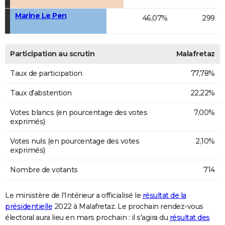
Marine Le Pen
46,07%
299
Participation au scrutin
Malafretaz
Taux de participation
77,78%
Taux d'abstention
22,22%
Votes blancs (en pourcentage des votes
7,00%
exprimés)
Votes nuls (en pourcentage des votes
2,10%
exprimés)
Nombre de votants
714
Le ministère de l'Intérieur a officialisé le
résultat de la
présidentielle
2022 à Malafretaz. Le prochain rendez-vous
électoral aura lieu en mars prochain : il s'agira du
résultat des