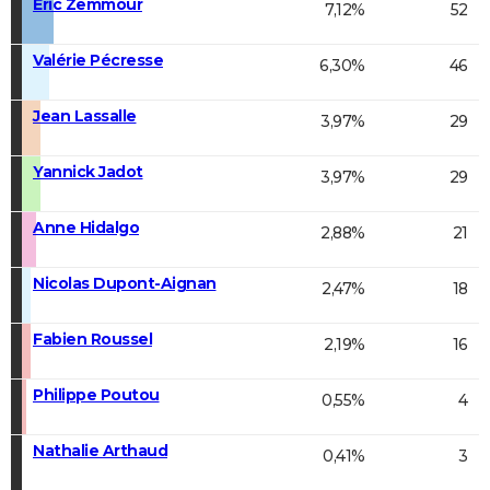
Éric Zemmour
7,12%
52
Valérie Pécresse
6,30%
46
Jean Lassalle
3,97%
29
Yannick Jadot
3,97%
29
Anne Hidalgo
2,88%
21
Nicolas Dupont-Aignan
2,47%
18
Fabien Roussel
2,19%
16
Philippe Poutou
0,55%
4
Nathalie Arthaud
0,41%
3