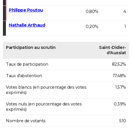
Philippe Poutou
0,80%
4
Nathalie Arthaud
0,20%
1
Participation au scrutin
Saint-Didier-
d'Aussiat
Taux de participation
82,52%
Taux d'abstention
17,48%
Votes blancs (en pourcentage des votes
1,57%
exprimés)
Votes nuls (en pourcentage des votes
0,39%
exprimés)
Nombre de votants
510