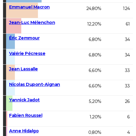
Emmanuel Macron
24,80%
124
Jean-Luc Mélenchon
12,20%
61
Éric Zemmour
6,80%
34
Valérie Pécresse
6,80%
34
Jean Lassalle
6,60%
33
Nicolas Dupont-Aignan
6,60%
33
Yannick Jadot
5,20%
26
Fabien Roussel
1,20%
6
Anne Hidalgo
0,80%
4