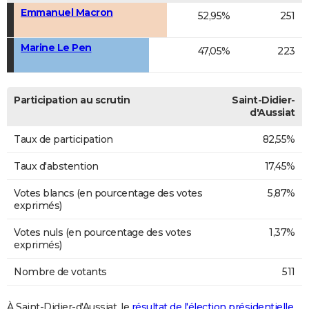
Emmanuel Macron
52,95%
251
Marine Le Pen
47,05%
223
Participation au scrutin
Saint-Didier-
d'Aussiat
Taux de participation
82,55%
Taux d'abstention
17,45%
Votes blancs (en pourcentage des votes
5,87%
exprimés)
Votes nuls (en pourcentage des votes
1,37%
exprimés)
Nombre de votants
511
À Saint-Didier-d'Aussiat, le
résultat de l'élection présidentielle