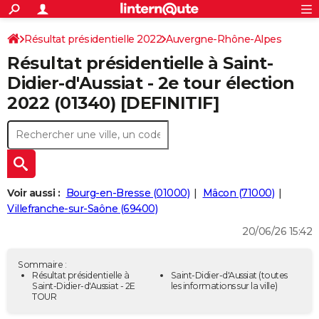
ACTUALITÉS
Connexion
S'inscrire
Résultat présidentielle 2022
Auvergne-Rhône-Alpes
Rechercher
Société
Education
Villes
Politique
Faits Divers
Monde
+
SPORT
Résultat présidentielle à Saint-
Ain
Football
Cyclisme
Forum
Coupe du monde 2026
Tennis
Rugby
CULTURE
Didier-d'Aussiat - 2e tour élection
2022 (01340) [DEFINITIF]
TNT
Cinéma
Musique
Programme TV
Streaming
Sorties cinéma
+
FINANCE
Impôts
Immobilier
Banque
Crédit
Retraite
Epargne
Risques naturels par ville
Assurance
AUTO
Réserver un essai
Berlines
Forum auto
Essais
Citadines
SUV
+
HIGH-TECH
Meilleur smartphone
Ordinateurs
Guide high-tech
Mobiles
Internet
Jeux vidéo
+
BRICOLAGE
Voir aussi :
Bourg-en-Bresse (01000)
Mâcon (71000)
Villefranche-sur-Saône (69400)
Aménagement intérieur
Cuisine
Jardinage
+
Forum
Extérieur
Salle de bains
Rangement
WEEK-END
20/06/26 15:42
Escapades
Expositions
Week-end nature
Guides de France
Patrimoine
Musées
+
LIFESTYLE
Sommaire :
Bien-être
Mode
+
Art de vivre
Loisirs
Modes de vie
Résultat présidentielle à
Saint-Didier-d'Aussiat
(toutes
SANTE
Saint-Didier-d'Aussiat - 2E
les informations sur la ville)
TOUR
Guide de la santé
Médicaments
+
Alimentation
Maladies
Sommeil
VOYAGE