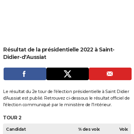
City break
Voyage de noces
Climat
Destinations
Voyage nature
Forum
+
PHOTO
GUIDES D'ACHAT
BONS PLANS
CARTE DE VOEUX
Résultat de la présidentielle 2022 à Saint-
Carte Bonne année
Carte Pâques
Carte de Noël
Carte Saint-Valentin
Carte d'anniversaire
DICTIONNAIRE
Didier-d'Aussiat
Biographies
Expressions
Dictionnaire
Citations
Proverbes
PROGRAMME TV
COPAINS D'AVANT
Se connecter
Collèges
Universités
Service militaire
S'inscrire
Lycées
Primaires
Entreprises
Avis de recherche
Le résultat du 2e tour de l'élection présidentielle à Saint Didier
AVIS DE DÉCÈS
d'Aussiat est publié. Retrouvez ci-dessous le résultat officiel de
FORUM
l'élection communiqué par le ministère de l'Intérieur.
Lifestyle
Sport
Television
Cinema
Bricolage
Culture
Auto
Voyage
TOUR 2
Candidat
% des voix
Voix