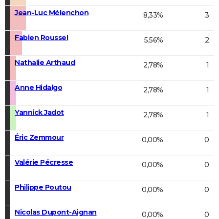
Jean-Luc Mélenchon
8,33%
3
Fabien Roussel
5,56%
2
Nathalie Arthaud
2,78%
1
Anne Hidalgo
2,78%
1
Yannick Jadot
2,78%
1
Éric Zemmour
0,00%
0
Valérie Pécresse
0,00%
0
Philippe Poutou
0,00%
0
Nicolas Dupont-Aignan
0,00%
0