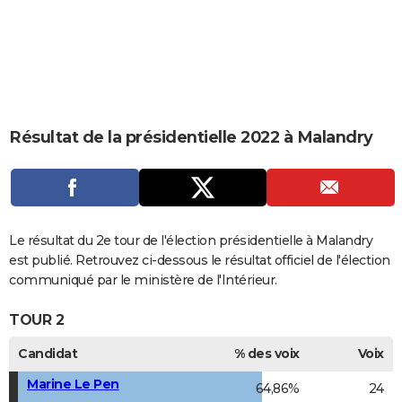
City break
Voyage de noces
Climat
Destinations
Voyage nature
Forum
+
PHOTO
GUIDES D'ACHAT
BONS PLANS
CARTE DE VOEUX
Résultat de la présidentielle 2022 à Malandry
Carte Bonne année
Carte Pâques
Carte de Noël
Carte Saint-Valentin
Carte d'anniversaire
DICTIONNAIRE
Biographies
Expressions
Dictionnaire
Citations
Proverbes
PROGRAMME TV
COPAINS D'AVANT
Le résultat du 2e tour de l'élection présidentielle à Malandry
est publié. Retrouvez ci-dessous le résultat officiel de l'élection
Se connecter
Collèges
Universités
Service militaire
S'inscrire
Lycées
Primaires
Entreprises
Avis de recherche
AVIS DE DÉCÈS
communiqué par le ministère de l'Intérieur.
FORUM
TOUR 2
Lifestyle
Sport
Television
Cinema
Bricolage
Culture
Auto
Voyage
Candidat
% des voix
Voix
Marine Le Pen
64,86%
24