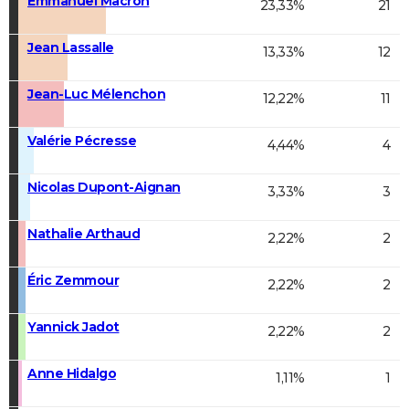
Emmanuel Macron
23,33%
21
Jean Lassalle
13,33%
12
Jean-Luc Mélenchon
12,22%
11
Valérie Pécresse
4,44%
4
Nicolas Dupont-Aignan
3,33%
3
Nathalie Arthaud
2,22%
2
Éric Zemmour
2,22%
2
Yannick Jadot
2,22%
2
Anne Hidalgo
1,11%
1