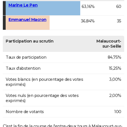
Marine Le Pen
63,16%
60
Emmanuel Macron
36,84%
35
Participation au scrutin
Malaucourt-
sur-Seille
Taux de participation
84,75%
Taux d'abstention
15,25%
Votes blancs (en pourcentage des votes
3,00%
exprimés)
Votes nuls (en pourcentage des votes
2,00%
exprimés)
Nombre de votants
100
C'est la fin de la course de l'entre-deux tours à Malaucourt-sur-