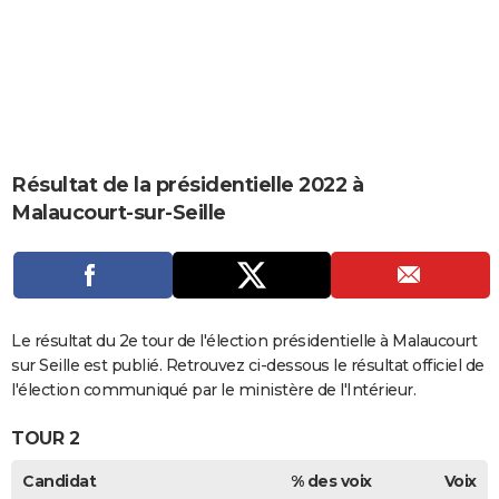
City break
Voyage de noces
Climat
Destinations
Voyage nature
Forum
+
PHOTO
GUIDES D'ACHAT
BONS PLANS
CARTE DE VOEUX
Résultat de la présidentielle 2022 à
Carte Bonne année
Carte Pâques
Carte de Noël
Carte Saint-Valentin
Carte d'anniversaire
DICTIONNAIRE
Malaucourt-sur-Seille
Biographies
Expressions
Dictionnaire
Citations
Proverbes
PROGRAMME TV
COPAINS D'AVANT
Se connecter
Collèges
Universités
Service militaire
S'inscrire
Lycées
Primaires
Entreprises
Avis de recherche
Le résultat du 2e tour de l'élection présidentielle à Malaucourt
AVIS DE DÉCÈS
sur Seille est publié. Retrouvez ci-dessous le résultat officiel de
FORUM
l'élection communiqué par le ministère de l'Intérieur.
Lifestyle
Sport
Television
Cinema
Bricolage
Culture
Auto
Voyage
TOUR 2
Candidat
% des voix
Voix