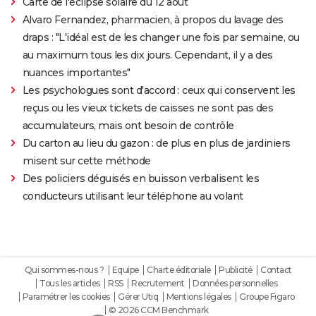
Carte de l'éclipse solaire du 12 août
Alvaro Fernandez, pharmacien, à propos du lavage des
draps : "L'idéal est de les changer une fois par semaine, ou
au maximum tous les dix jours. Cependant, il y a des
nuances importantes"
Les psychologues sont d'accord : ceux qui conservent les
reçus ou les vieux tickets de caisses ne sont pas des
accumulateurs, mais ont besoin de contrôle
Du carton au lieu du gazon : de plus en plus de jardiniers
misent sur cette méthode
Des policiers déguisés en buisson verbalisent les
conducteurs utilisant leur téléphone au volant
Qui sommes-nous ?
Equipe
Charte éditoriale
Publicité
Contact
Tous les articles
RSS
Recrutement
Données personnelles
Paramétrer les cookies
Gérer Utiq
Mentions légales
Groupe Figaro
© 2026 CCM Benchmark