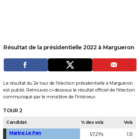
City break
Voyage de noces
Climat
Destinations
Voyage nature
Forum
+
PHOTO
GUIDES D'ACHAT
BONS PLANS
CARTE DE VOEUX
Résultat de la présidentielle 2022 à Margueron
Carte Bonne année
Carte Pâques
Carte de Noël
Carte Saint-Valentin
Carte d'anniversaire
DICTIONNAIRE
Biographies
Expressions
Dictionnaire
Citations
Proverbes
PROGRAMME TV
COPAINS D'AVANT
Le résultat du 2e tour de l'élection présidentielle à Margueron
est publié. Retrouvez ci-dessous le résultat officiel de l'élection
Se connecter
Collèges
Universités
Service militaire
S'inscrire
Lycées
Primaires
Entreprises
Avis de recherche
AVIS DE DÉCÈS
communiqué par le ministère de l'Intérieur.
FORUM
TOUR 2
Lifestyle
Sport
Television
Cinema
Bricolage
Culture
Auto
Voyage
Candidat
% des voix
Voix
Marine Le Pen
57,21%
131