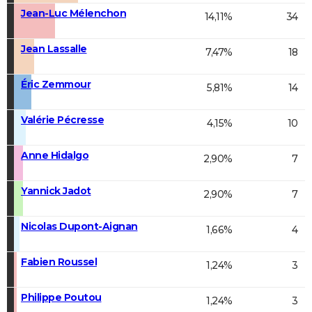
Jean-Luc Mélenchon
14,11%
34
Jean Lassalle
7,47%
18
Éric Zemmour
5,81%
14
Valérie Pécresse
4,15%
10
Anne Hidalgo
2,90%
7
Yannick Jadot
2,90%
7
Nicolas Dupont-Aignan
1,66%
4
Fabien Roussel
1,24%
3
Philippe Poutou
1,24%
3