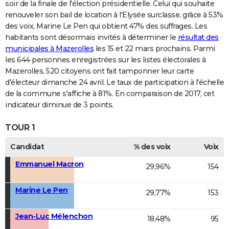
soir de la finale de l'élection présidentielle. Celui qui souhaite
renouveler son bail de location à l'Elysée surclasse, grâce à 53%
des voix, Marine Le Pen qui obtient 47% des suffrages. Les
habitants sont désormais invités à déterminer le
résultat des
municipales à Mazerolles
les 15 et 22 mars prochains. Parmi
les 644 personnes enregistrées sur les listes électorales à
Mazerolles, 520 citoyens ont fait tamponner leur carte
d'électeur dimanche 24 avril. Le taux de participation à l'échelle
de la commune s'affiche à 81%. En comparaison de 2017, cet
indicateur diminue de 3 points.
TOUR 1
Candidat
% des voix
Voix
Emmanuel Macron
29,96%
154
Marine Le Pen
29,77%
153
Jean-Luc Mélenchon
18,48%
95