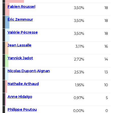
Fabien Roussel
3,50%
18
Éric Zemmour
3,50%
18
Valérie Pécresse
3,50%
18
Jean Lassalle
3,11%
16
Yannick Jadot
2,72%
14
Nicolas Dupont-Aignan
2,53%
13
Nathalie Arthaud
1,95%
10
Anne Hidalgo
0,97%
5
Philippe Poutou
0,00%
0