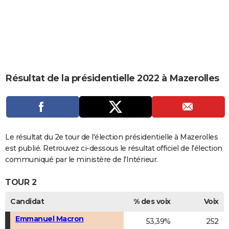
City break
Voyage de noces
Climat
Destinations
Voyage nature
Forum
+
PHOTO
GUIDES D'ACHAT
BONS PLANS
CARTE DE VOEUX
Résultat de la présidentielle 2022 à Mazerolles
Carte Bonne année
Carte Pâques
Carte de Noël
Carte Saint-Valentin
Carte d'anniversaire
DICTIONNAIRE
Biographies
Expressions
Dictionnaire
Citations
Proverbes
PROGRAMME TV
COPAINS D'AVANT
Le résultat du 2e tour de l'élection présidentielle à Mazerolles
est publié. Retrouvez ci-dessous le résultat officiel de l'élection
Se connecter
Collèges
Universités
Service militaire
S'inscrire
Lycées
Primaires
Entreprises
Avis de recherche
AVIS DE DÉCÈS
communiqué par le ministère de l'Intérieur.
FORUM
TOUR 2
Lifestyle
Sport
Television
Cinema
Bricolage
Culture
Auto
Voyage
Candidat
% des voix
Voix
Emmanuel Macron
53,39%
252