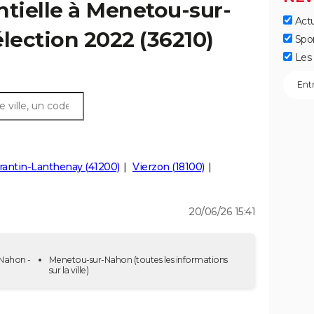
ntielle à Menetou-sur-
Actu
élection 2022 (36210)
Spo
Les 
antin-Lanthenay (41200)
Vierzon (18100)
20/06/26 15:41
-Nahon -
Menetou-sur-Nahon
(toutes les informations
sur la ville)