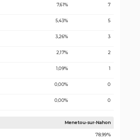
7,61%
7
5,43%
5
3,26%
3
2,17%
2
1,09%
1
0,00%
0
0,00%
0
Menetou-sur-Nahon
78,99%