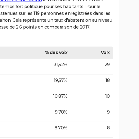
temps fort politique pour ses habitants. Pour le
stenues sur les 119 personnes enregistrées dans les
ahon. Cela représente un taux d'abstention au niveau
sse de 2,6 points en comparaison de 2017.
% des voix
Voix
31,52%
29
19,57%
18
10,87%
10
9,78%
9
8,70%
8