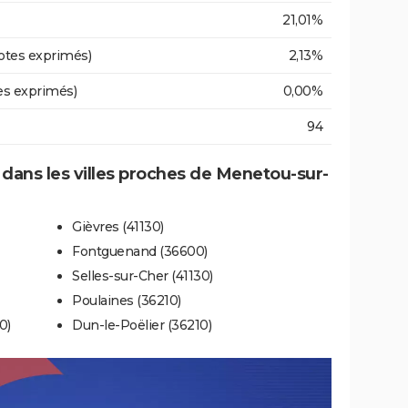
21,01%
otes exprimés)
2,13%
es exprimés)
0,00%
94
e dans les villes proches de Menetou-sur-
Gièvres (41130)
Fontguenand (36600)
Selles-sur-Cher (41130)
Poulaines (36210)
0)
Dun-le-Poëlier (36210)