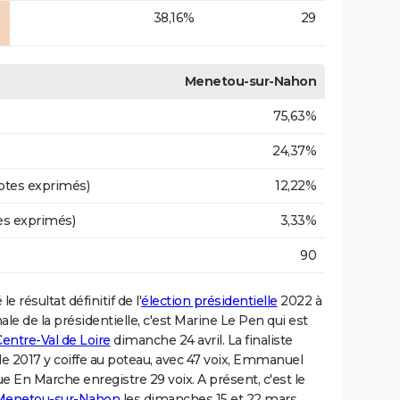
38,16%
29
Menetou-sur-Nahon
75,63%
24,37%
otes exprimés)
12,22%
es exprimés)
3,33%
90
e résultat définitif de l'
élection présidentielle
2022 à
ale de la présidentielle, c'est Marine Le Pen qui est
entre-Val de Loire
dimanche 24 avril. La finaliste
 de 2017 y coiffe au poteau, avec 47 voix, Emmanuel
 En Marche enregistre 29 voix. A présent, c'est le
à Menetou-sur-Nahon
les dimanches 15 et 22 mars