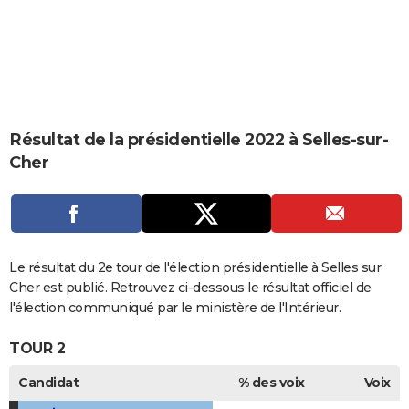
City break
Voyage de noces
Climat
Destinations
Voyage nature
Forum
+
PHOTO
GUIDES D'ACHAT
BONS PLANS
CARTE DE VOEUX
Résultat de la présidentielle 2022 à Selles-sur-
Cher
Carte Bonne année
Carte Pâques
Carte de Noël
Carte Saint-Valentin
Carte d'anniversaire
DICTIONNAIRE
Biographies
Expressions
Dictionnaire
Citations
Proverbes
PROGRAMME TV
COPAINS D'AVANT
Le résultat du 2e tour de l'élection présidentielle à Selles sur
Se connecter
Collèges
Universités
Service militaire
S'inscrire
Lycées
Primaires
Entreprises
Avis de recherche
AVIS DE DÉCÈS
Cher est publié. Retrouvez ci-dessous le résultat officiel de
l'élection communiqué par le ministère de l'Intérieur.
FORUM
TOUR 2
Lifestyle
Sport
Television
Cinema
Bricolage
Culture
Auto
Voyage
Candidat
% des voix
Voix