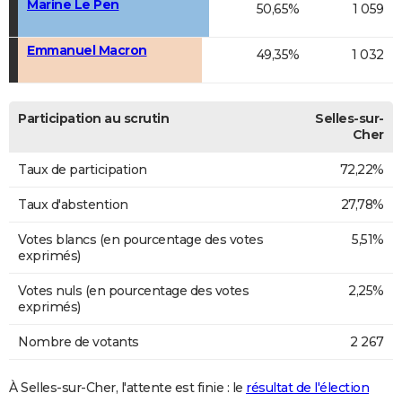
Marine Le Pen
50,65%
1 059
Emmanuel Macron
49,35%
1 032
Participation au scrutin
Selles-sur-
Cher
Taux de participation
72,22%
Taux d'abstention
27,78%
Votes blancs (en pourcentage des votes
5,51%
exprimés)
Votes nuls (en pourcentage des votes
2,25%
exprimés)
Nombre de votants
2 267
À Selles-sur-Cher, l'attente est finie : le
résultat de l'élection