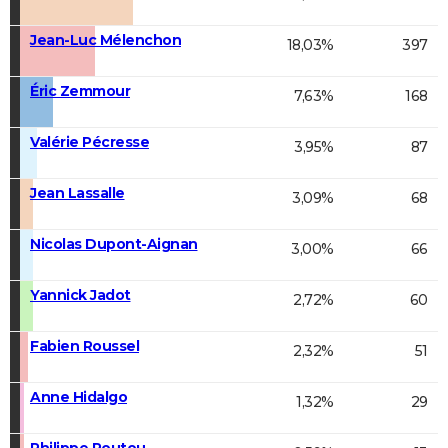
Jean-Luc Mélenchon
18,03%
397
Éric Zemmour
7,63%
168
Valérie Pécresse
3,95%
87
Jean Lassalle
3,09%
68
Nicolas Dupont-Aignan
3,00%
66
Yannick Jadot
2,72%
60
Fabien Roussel
2,32%
51
Anne Hidalgo
1,32%
29
Philippe Poutou