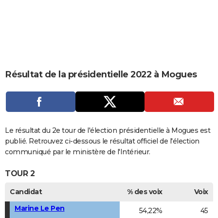
City break
Voyage de noces
Climat
Destinations
Voyage nature
Forum
+
PHOTO
GUIDES D'ACHAT
BONS PLANS
CARTE DE VOEUX
Résultat de la présidentielle 2022 à Mogues
Carte Bonne année
Carte Pâques
Carte de Noël
Carte Saint-Valentin
Carte d'anniversaire
DICTIONNAIRE
Biographies
Expressions
Dictionnaire
Citations
Proverbes
PROGRAMME TV
COPAINS D'AVANT
Le résultat du 2e tour de l'élection présidentielle à Mogues est
publié. Retrouvez ci-dessous le résultat officiel de l'élection
Se connecter
Collèges
Universités
Service militaire
S'inscrire
Lycées
Primaires
Entreprises
Avis de recherche
AVIS DE DÉCÈS
communiqué par le ministère de l'Intérieur.
FORUM
TOUR 2
Lifestyle
Sport
Television
Cinema
Bricolage
Culture
Auto
Voyage
Candidat
% des voix
Voix
Marine Le Pen
54,22%
45