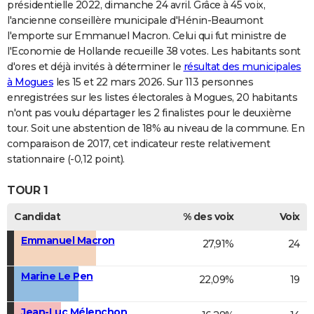
présidentielle 2022, dimanche 24 avril. Grâce à 45 voix,
l'ancienne conseillère municipale d'Hénin-Beaumont
l'emporte sur Emmanuel Macron. Celui qui fut ministre de
l'Economie de Hollande recueille 38 votes. Les habitants sont
d'ores et déjà invités à déterminer le
résultat des municipales
à Mogues
les 15 et 22 mars 2026. Sur 113 personnes
enregistrées sur les listes électorales à Mogues, 20 habitants
n'ont pas voulu départager les 2 finalistes pour le deuxième
tour. Soit une abstention de 18% au niveau de la commune. En
comparaison de 2017, cet indicateur reste relativement
stationnaire (-0,12 point).
TOUR 1
Candidat
% des voix
Voix
Emmanuel Macron
27,91%
24
Marine Le Pen
22,09%
19
Jean-Luc Mélenchon