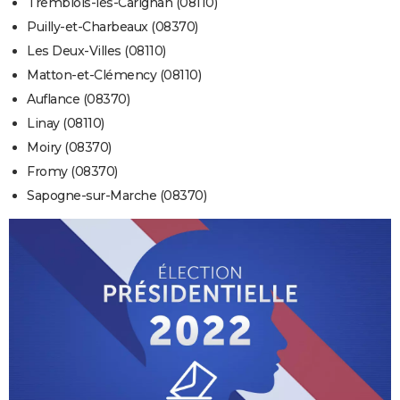
Tremblois-lès-Carignan (08110)
Puilly-et-Charbeaux (08370)
Les Deux-Villes (08110)
Matton-et-Clémency (08110)
Auflance (08370)
Linay (08110)
Moiry (08370)
Fromy (08370)
Sapogne-sur-Marche (08370)