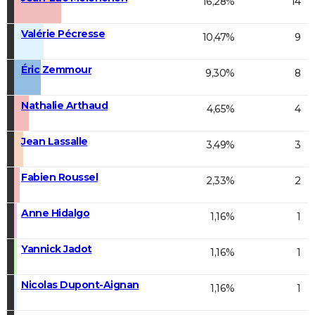
16,28%
14
Valérie Pécresse
10,47%
9
Éric Zemmour
9,30%
8
Nathalie Arthaud
4,65%
4
Jean Lassalle
3,49%
3
Fabien Roussel
2,33%
2
Anne Hidalgo
1,16%
1
Yannick Jadot
1,16%
1
Nicolas Dupont-Aignan
1,16%
1