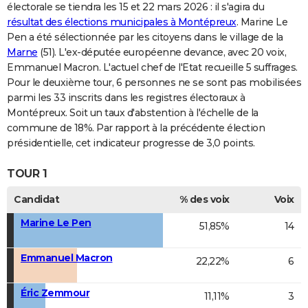
électorale se tiendra les 15 et 22 mars 2026 : il s'agira du
résultat des élections municipales à Montépreux
. Marine Le
Pen a été sélectionnée par les citoyens dans le village de la
Marne
(51). L'ex-députée européenne devance, avec 20 voix,
Emmanuel Macron. L'actuel chef de l'Etat recueille 5 suffrages.
Pour le deuxième tour, 6 personnes ne se sont pas mobilisées
parmi les 33 inscrits dans les registres électoraux à
Montépreux. Soit un taux d'abstention à l'échelle de la
commune de 18%. Par rapport à la précédente élection
présidentielle, cet indicateur progresse de 3,0 points.
TOUR 1
Candidat
% des voix
Voix
Marine Le Pen
51,85%
14
Emmanuel Macron
22,22%
6
Éric Zemmour
11,11%
3