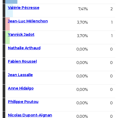
Valérie Pécresse
7,41%
2
Jean-Luc Mélenchon
3,70%
1
Yannick Jadot
3,70%
1
Nathalie Arthaud
0,00%
0
Fabien Roussel
0,00%
0
Jean Lassalle
0,00%
0
Anne Hidalgo
0,00%
0
Philippe Poutou
0,00%
0
Nicolas Dupont-Aignan
0,00%
0