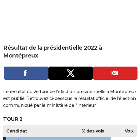
City break
Voyage de noces
Climat
Destinations
Voyage nature
Forum
+
PHOTO
GUIDES D'ACHAT
BONS PLANS
CARTE DE VOEUX
Résultat de la présidentielle 2022 à
Montépreux
Carte Bonne année
Carte Pâques
Carte de Noël
Carte Saint-Valentin
Carte d'anniversaire
DICTIONNAIRE
Biographies
Expressions
Dictionnaire
Citations
Proverbes
PROGRAMME TV
COPAINS D'AVANT
Le résultat du 2e tour de l'élection présidentielle à Montepreux
Se connecter
Collèges
Universités
Service militaire
S'inscrire
Lycées
Primaires
Entreprises
Avis de recherche
AVIS DE DÉCÈS
est publié. Retrouvez ci-dessous le résultat officiel de l'élection
communiqué par le ministère de l'Intérieur.
FORUM
TOUR 2
Lifestyle
Sport
Television
Cinema
Bricolage
Culture
Auto
Voyage
Candidat
% des voix
Voix