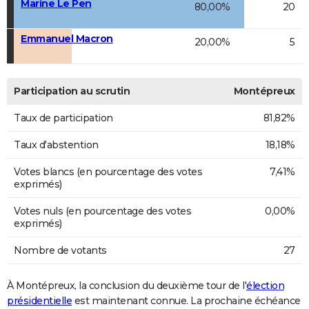
Marine Le Pen
80,00%
20
Emmanuel Macron
20,00%
5
Participation au scrutin
Montépreux
Taux de participation
81,82%
Taux d'abstention
18,18%
Votes blancs (en pourcentage des votes
7,41%
exprimés)
Votes nuls (en pourcentage des votes
0,00%
exprimés)
Nombre de votants
27
À Montépreux, la conclusion du deuxième tour de l'
élection
présidentielle
est maintenant connue. La prochaine échéance