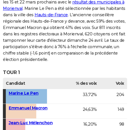
les 15 et 22 mars prochains avec le
résultat des municipales à
Morienval
. Marine Le Pen a été sélectionnée par les habitants
dans la ville des
Hauts-de-France
. L'ancienne conseillère
régionale des Hauts-de-France y devance, avec 59% des votes,
Emmanuel Macron qui obtient 41% des voix. Sur 811 inscrits
dans les registres électoraux à Morienval, 620 citoyens ont fait
tamponner leur carte d'électeur dimanche 24 avril. Le taux de
participation s'élève donc à 76% à l'échelle communale, un
chiffre stable (-1,6 point) en comparaison de la précédente
élection présidentielle.
TOUR 1
Candidat
% des voix
Voix
Marine Le Pen
33,72%
204
Emmanuel Macron
24,63%
149
Jean-Luc Mélenchon
16,20%
98