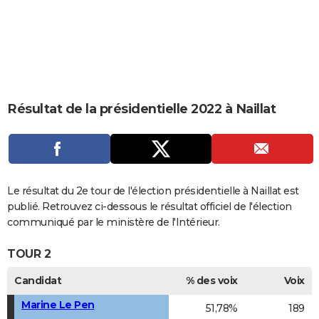
City break
Voyage de noces
Climat
Destinations
Voyage nature
Forum
+
PHOTO
GUIDES D'ACHAT
BONS PLANS
CARTE DE VOEUX
Résultat de la présidentielle 2022 à Naillat
Carte Bonne année
Carte Pâques
Carte de Noël
Carte Saint-Valentin
Carte d'anniversaire
DICTIONNAIRE
Biographies
Expressions
Dictionnaire
Citations
Proverbes
PROGRAMME TV
COPAINS D'AVANT
Le résultat du 2e tour de l'élection présidentielle à Naillat est
publié. Retrouvez ci-dessous le résultat officiel de l'élection
Se connecter
Collèges
Universités
Service militaire
S'inscrire
Lycées
Primaires
Entreprises
Avis de recherche
AVIS DE DÉCÈS
communiqué par le ministère de l'Intérieur.
FORUM
TOUR 2
Lifestyle
Sport
Television
Cinema
Bricolage
Culture
Auto
Voyage
Candidat
% des voix
Voix
Marine Le Pen
51,78%
189