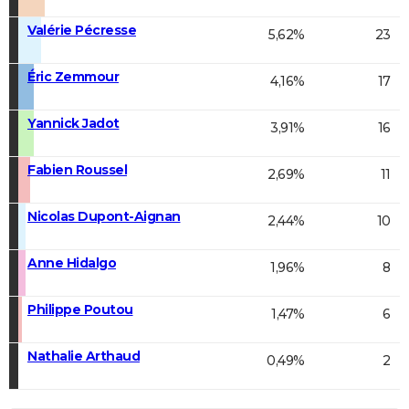
Valérie Pécresse
5,62%
23
Éric Zemmour
4,16%
17
Yannick Jadot
3,91%
16
Fabien Roussel
2,69%
11
Nicolas Dupont-Aignan
2,44%
10
Anne Hidalgo
1,96%
8
Philippe Poutou
1,47%
6
Nathalie Arthaud
0,49%
2