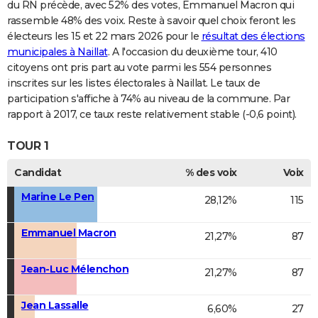
du RN précède, avec 52% des votes, Emmanuel Macron qui
rassemble 48% des voix. Reste à savoir quel choix feront les
électeurs les 15 et 22 mars 2026 pour le
résultat des élections
municipales à Naillat
. A l'occasion du deuxième tour, 410
citoyens ont pris part au vote parmi les 554 personnes
inscrites sur les listes électorales à Naillat. Le taux de
participation s'affiche à 74% au niveau de la commune. Par
rapport à 2017, ce taux reste relativement stable (-0,6 point).
TOUR 1
Candidat
% des voix
Voix
Marine Le Pen
28,12%
115
Emmanuel Macron
21,27%
87
Jean-Luc Mélenchon
21,27%
87
Jean Lassalle
6,60%
27