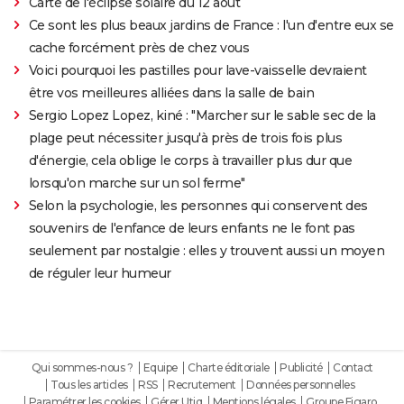
Carte de l'éclipse solaire du 12 août
Ce sont les plus beaux jardins de France : l'un d'entre eux se
cache forcément près de chez vous
Voici pourquoi les pastilles pour lave-vaisselle devraient
être vos meilleures alliées dans la salle de bain
Sergio Lopez Lopez, kiné : "Marcher sur le sable sec de la
plage peut nécessiter jusqu'à près de trois fois plus
d'énergie, cela oblige le corps à travailler plus dur que
lorsqu'on marche sur un sol ferme"
Selon la psychologie, les personnes qui conservent des
souvenirs de l'enfance de leurs enfants ne le font pas
seulement par nostalgie : elles y trouvent aussi un moyen
de réguler leur humeur
Qui sommes-nous ?
Equipe
Charte éditoriale
Publicité
Contact
Tous les articles
RSS
Recrutement
Données personnelles
Paramétrer les cookies
Gérer Utiq
Mentions légales
Groupe Figaro