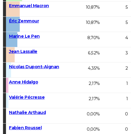
Emmanuel Macron
10,87%
5
Éric Zemmour
10,87%
5
Marine Le Pen
8,70%
4
Jean Lassalle
6,52%
3
Nicolas Dupont-Aignan
4,35%
2
Anne Hidalgo
2,17%
1
Valérie Pécresse
2,17%
1
Nathalie Arthaud
0,00%
0
Fabien Roussel
0,00%
0