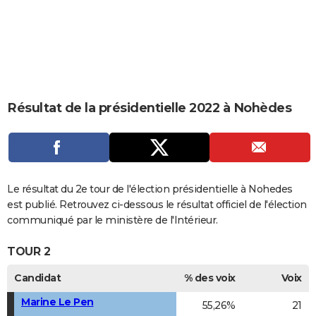
City break
Voyage de noces
Climat
Destinations
Voyage nature
Forum
+
PHOTO
GUIDES D'ACHAT
BONS PLANS
CARTE DE VOEUX
Résultat de la présidentielle 2022 à Nohèdes
Carte Bonne année
Carte Pâques
Carte de Noël
Carte Saint-Valentin
Carte d'anniversaire
DICTIONNAIRE
Biographies
Expressions
Dictionnaire
Citations
Proverbes
PROGRAMME TV
COPAINS D'AVANT
Le résultat du 2e tour de l'élection présidentielle à Nohedes
est publié. Retrouvez ci-dessous le résultat officiel de l'élection
Se connecter
Collèges
Universités
Service militaire
S'inscrire
Lycées
Primaires
Entreprises
Avis de recherche
AVIS DE DÉCÈS
communiqué par le ministère de l'Intérieur.
FORUM
TOUR 2
Lifestyle
Sport
Television
Cinema
Bricolage
Culture
Auto
Voyage
Candidat
% des voix
Voix
Marine Le Pen
55,26%
21