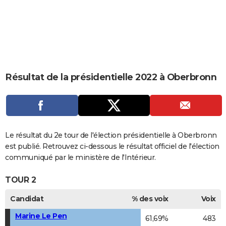
City break
Voyage de noces
Climat
Destinations
Voyage nature
Forum
+
PHOTO
GUIDES D'ACHAT
BONS PLANS
CARTE DE VOEUX
Résultat de la présidentielle 2022 à Oberbronn
Carte Bonne année
Carte Pâques
Carte de Noël
Carte Saint-Valentin
Carte d'anniversaire
DICTIONNAIRE
Biographies
Expressions
Dictionnaire
Citations
Proverbes
PROGRAMME TV
COPAINS D'AVANT
Le résultat du 2e tour de l'élection présidentielle à Oberbronn
est publié. Retrouvez ci-dessous le résultat officiel de l'élection
Se connecter
Collèges
Universités
Service militaire
S'inscrire
Lycées
Primaires
Entreprises
Avis de recherche
AVIS DE DÉCÈS
communiqué par le ministère de l'Intérieur.
FORUM
TOUR 2
Lifestyle
Sport
Television
Cinema
Bricolage
Culture
Auto
Voyage
Candidat
% des voix
Voix
Marine Le Pen
61,69%
483