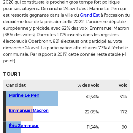
2026 qui constituera le prochain gros temps fort politique
pour ses citoyens. Dimanche 24 avril c'est Marine Le Pen qui
est ressortie gagnante dans la ville du
Grand Est
à l'occasion du
deuxième tour de la présidentielle 2022. L'ancienne députée
européenne y précède, avec 62% des voix, Emmanuel Macron
(38% des votes). Parmi les 1 125 inscrits dans les registres
électoraux à Oberbronn, 821 électeurs ont participé au vote
dimanche 24 avril. La participation atteint ainsi 73% à l'échelle
communale. Par rapport à 2017, cette donnée reste stable (-1
point).
TOUR 1
Candidat
% des voix
Voix
Marine Le Pen
41,54%
324
Emmanuel Macron
22,05%
172
Éric Zemmour
11,54%
90