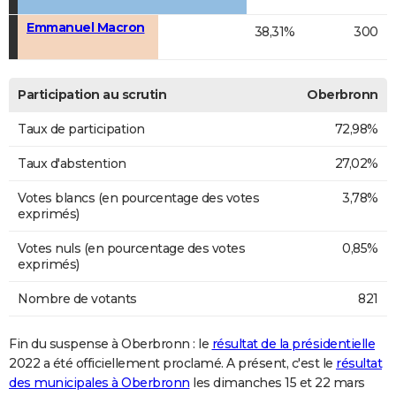
Emmanuel Macron
38,31%
300
Participation au scrutin
Oberbronn
Taux de participation
72,98%
Taux d'abstention
27,02%
Votes blancs (en pourcentage des votes
3,78%
exprimés)
Votes nuls (en pourcentage des votes
0,85%
exprimés)
Nombre de votants
821
Fin du suspense à Oberbronn : le
résultat de la présidentielle
2022 a été officiellement proclamé. A présent, c'est le
résultat
des municipales à Oberbronn
les dimanches 15 et 22 mars