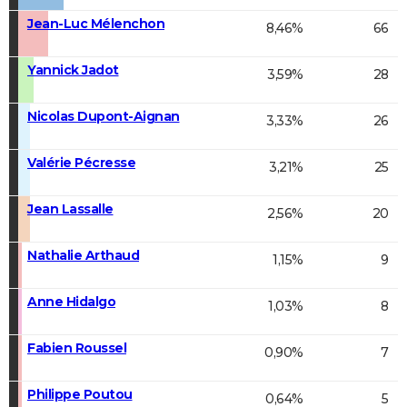
Jean-Luc Mélenchon
8,46%
66
Yannick Jadot
3,59%
28
Nicolas Dupont-Aignan
3,33%
26
Valérie Pécresse
3,21%
25
Jean Lassalle
2,56%
20
Nathalie Arthaud
1,15%
9
Anne Hidalgo
1,03%
8
Fabien Roussel
0,90%
7
Philippe Poutou
0,64%
5