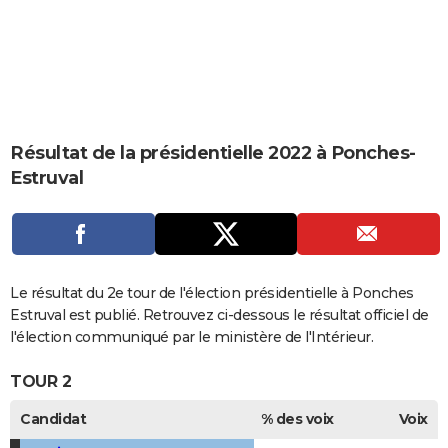
City break
Voyage de noces
Climat
Destinations
Voyage nature
Forum
+
PHOTO
GUIDES D'ACHAT
BONS PLANS
CARTE DE VOEUX
Résultat de la présidentielle 2022 à Ponches-
Estruval
Carte Bonne année
Carte Pâques
Carte de Noël
Carte Saint-Valentin
Carte d'anniversaire
DICTIONNAIRE
Biographies
Expressions
Dictionnaire
Citations
Proverbes
PROGRAMME TV
COPAINS D'AVANT
Le résultat du 2e tour de l'élection présidentielle à Ponches
Se connecter
Collèges
Universités
Service militaire
S'inscrire
Lycées
Primaires
Entreprises
Avis de recherche
AVIS DE DÉCÈS
Estruval est publié. Retrouvez ci-dessous le résultat officiel de
l'élection communiqué par le ministère de l'Intérieur.
FORUM
TOUR 2
Lifestyle
Sport
Television
Cinema
Bricolage
Culture
Auto
Voyage
Candidat
% des voix
Voix