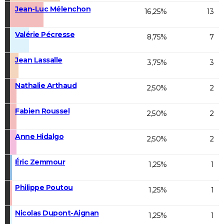
Jean-Luc Mélenchon
16,25%
13
Valérie Pécresse
8,75%
7
Jean Lassalle
3,75%
3
Nathalie Arthaud
2,50%
2
Fabien Roussel
2,50%
2
Anne Hidalgo
2,50%
2
Éric Zemmour
1,25%
1
Philippe Poutou
1,25%
1
Nicolas Dupont-Aignan
1,25%
1