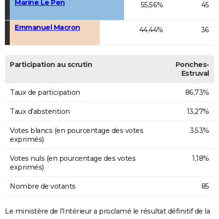
Marine Le Pen
55,56%
45
Emmanuel Macron
44,44%
36
Participation au scrutin
Ponches-
Estruval
Taux de participation
86,73%
Taux d'abstention
13,27%
Votes blancs (en pourcentage des votes
3,53%
exprimés)
Votes nuls (en pourcentage des votes
1,18%
exprimés)
Nombre de votants
85
Le ministère de l'Intérieur a proclamé le résultat définitif de la