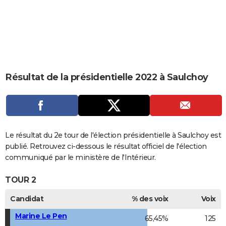
City break
Voyage de noces
Climat
Destinations
Voyage nature
Forum
+
PHOTO
GUIDES D'ACHAT
BONS PLANS
CARTE DE VOEUX
Résultat de la présidentielle 2022 à Saulchoy
Carte Bonne année
Carte Pâques
Carte de Noël
Carte Saint-Valentin
Carte d'anniversaire
DICTIONNAIRE
Biographies
Expressions
Dictionnaire
Citations
Proverbes
PROGRAMME TV
COPAINS D'AVANT
Le résultat du 2e tour de l'élection présidentielle à Saulchoy est
publié. Retrouvez ci-dessous le résultat officiel de l'élection
Se connecter
Collèges
Universités
Service militaire
S'inscrire
Lycées
Primaires
Entreprises
Avis de recherche
AVIS DE DÉCÈS
communiqué par le ministère de l'Intérieur.
FORUM
TOUR 2
Lifestyle
Sport
Television
Cinema
Bricolage
Culture
Auto
Voyage
Candidat
% des voix
Voix
Marine Le Pen
65,45%
125