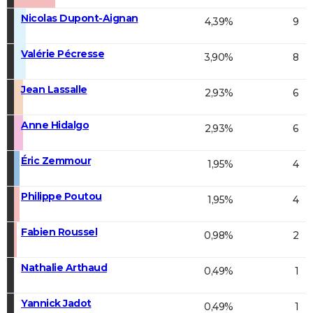
Nicolas Dupont-Aignan
4,39%
9
Valérie Pécresse
3,90%
8
Jean Lassalle
2,93%
6
Anne Hidalgo
2,93%
6
Éric Zemmour
1,95%
4
Philippe Poutou
1,95%
4
Fabien Roussel
0,98%
2
Nathalie Arthaud
0,49%
1
Yannick Jadot
0,49%
1