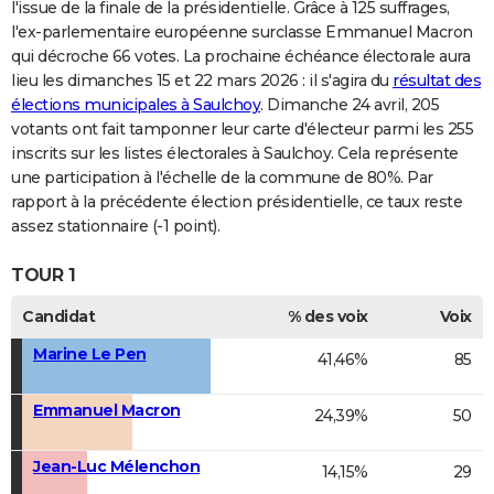
l'issue de la finale de la présidentielle. Grâce à 125 suffrages,
l'ex-parlementaire européenne surclasse Emmanuel Macron
qui décroche 66 votes. La prochaine échéance électorale aura
lieu les dimanches 15 et 22 mars 2026 : il s'agira du
résultat des
élections municipales à Saulchoy
. Dimanche 24 avril, 205
votants ont fait tamponner leur carte d'électeur parmi les 255
inscrits sur les listes électorales à Saulchoy. Cela représente
une participation à l'échelle de la commune de 80%. Par
rapport à la précédente élection présidentielle, ce taux reste
assez stationnaire (-1 point).
TOUR 1
Candidat
% des voix
Voix
Marine Le Pen
41,46%
85
Emmanuel Macron
24,39%
50
Jean-Luc Mélenchon
14,15%
29