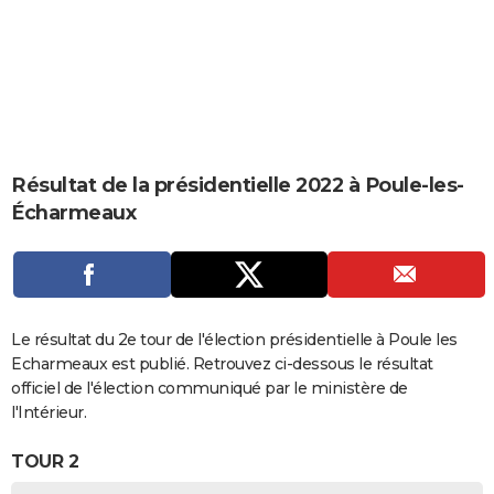
City break
Voyage de noces
Climat
Destinations
Voyage nature
Forum
+
PHOTO
GUIDES D'ACHAT
BONS PLANS
CARTE DE VOEUX
Résultat de la présidentielle 2022 à Poule-les-
Carte Bonne année
Carte Pâques
Carte de Noël
Carte Saint-Valentin
Carte d'anniversaire
DICTIONNAIRE
Écharmeaux
Biographies
Expressions
Dictionnaire
Citations
Proverbes
PROGRAMME TV
COPAINS D'AVANT
Se connecter
Collèges
Universités
Service militaire
S'inscrire
Lycées
Primaires
Entreprises
Avis de recherche
Le résultat du 2e tour de l'élection présidentielle à Poule les
AVIS DE DÉCÈS
Echarmeaux est publié. Retrouvez ci-dessous le résultat
FORUM
officiel de l'élection communiqué par le ministère de
l'Intérieur.
Lifestyle
Sport
Television
Cinema
Bricolage
Culture
Auto
Voyage
TOUR 2