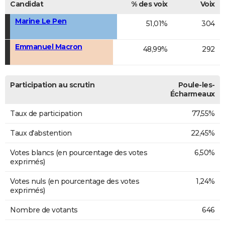
Candidat
% des voix
Voix
Marine Le Pen
51,01%
304
Emmanuel Macron
48,99%
292
Participation au scrutin
Poule-les-
Écharmeaux
Taux de participation
77,55%
Taux d'abstention
22,45%
Votes blancs (en pourcentage des votes
6,50%
exprimés)
Votes nuls (en pourcentage des votes
1,24%
exprimés)
Nombre de votants
646