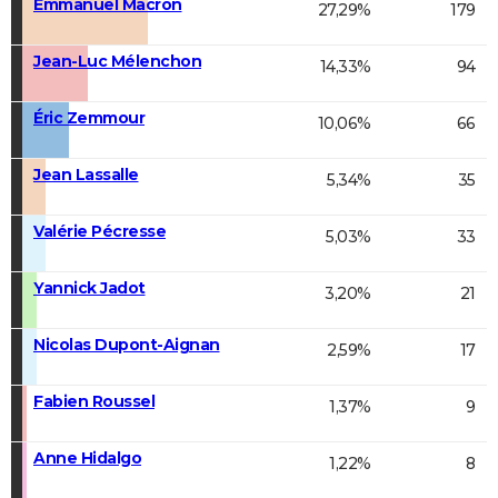
Emmanuel Macron
27,29%
179
Jean-Luc Mélenchon
14,33%
94
Éric Zemmour
10,06%
66
Jean Lassalle
5,34%
35
Valérie Pécresse
5,03%
33
Yannick Jadot
3,20%
21
Nicolas Dupont-Aignan
2,59%
17
Fabien Roussel
1,37%
9
Anne Hidalgo
1,22%
8