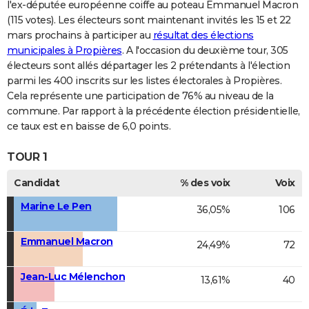
l'ex-députée européenne coiffe au poteau Emmanuel Macron
(115 votes). Les électeurs sont maintenant invités les 15 et 22
mars prochains à participer au
résultat des élections
municipales à Propières
. A l'occasion du deuxième tour, 305
électeurs sont allés départager les 2 prétendants à l'élection
parmi les 400 inscrits sur les listes électorales à Propières.
Cela représente une participation de 76% au niveau de la
commune. Par rapport à la précédente élection présidentielle,
ce taux est en baisse de 6,0 points.
TOUR 1
Candidat
% des voix
Voix
Marine Le Pen
36,05%
106
Emmanuel Macron
24,49%
72
Jean-Luc Mélenchon
13,61%
40