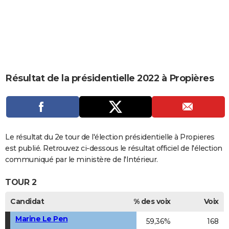
City break
Voyage de noces
Climat
Destinations
Voyage nature
Forum
+
PHOTO
GUIDES D'ACHAT
BONS PLANS
CARTE DE VOEUX
Résultat de la présidentielle 2022 à Propières
Carte Bonne année
Carte Pâques
Carte de Noël
Carte Saint-Valentin
Carte d'anniversaire
DICTIONNAIRE
Biographies
Expressions
Dictionnaire
Citations
Proverbes
PROGRAMME TV
COPAINS D'AVANT
Le résultat du 2e tour de l'élection présidentielle à Propieres
est publié. Retrouvez ci-dessous le résultat officiel de l'élection
Se connecter
Collèges
Universités
Service militaire
S'inscrire
Lycées
Primaires
Entreprises
Avis de recherche
AVIS DE DÉCÈS
communiqué par le ministère de l'Intérieur.
FORUM
TOUR 2
Lifestyle
Sport
Television
Cinema
Bricolage
Culture
Auto
Voyage
Candidat
% des voix
Voix
Marine Le Pen
59,36%
168