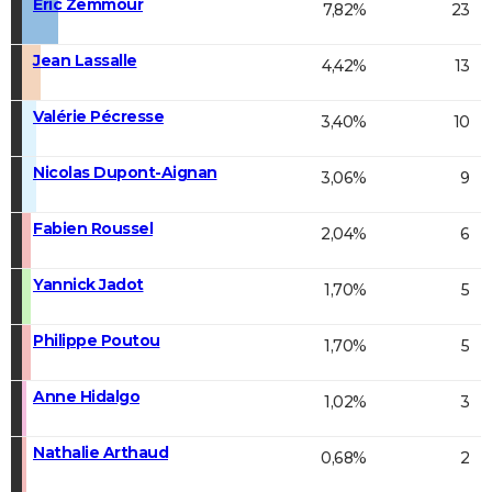
Éric Zemmour
7,82%
23
Jean Lassalle
4,42%
13
Valérie Pécresse
3,40%
10
Nicolas Dupont-Aignan
3,06%
9
Fabien Roussel
2,04%
6
Yannick Jadot
1,70%
5
Philippe Poutou
1,70%
5
Anne Hidalgo
1,02%
3
Nathalie Arthaud
0,68%
2