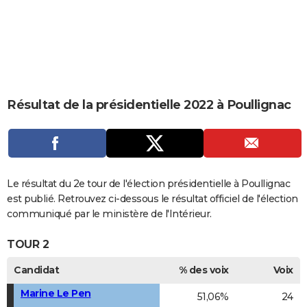
City break
Voyage de noces
Climat
Destinations
Voyage nature
Forum
+
PHOTO
GUIDES D'ACHAT
BONS PLANS
CARTE DE VOEUX
Résultat de la présidentielle 2022 à Poullignac
Carte Bonne année
Carte Pâques
Carte de Noël
Carte Saint-Valentin
Carte d'anniversaire
DICTIONNAIRE
Biographies
Expressions
Dictionnaire
Citations
Proverbes
PROGRAMME TV
COPAINS D'AVANT
Le résultat du 2e tour de l'élection présidentielle à Poullignac
est publié. Retrouvez ci-dessous le résultat officiel de l'élection
Se connecter
Collèges
Universités
Service militaire
S'inscrire
Lycées
Primaires
Entreprises
Avis de recherche
AVIS DE DÉCÈS
communiqué par le ministère de l'Intérieur.
FORUM
TOUR 2
Lifestyle
Sport
Television
Cinema
Bricolage
Culture
Auto
Voyage
Candidat
% des voix
Voix
Marine Le Pen
51,06%
24