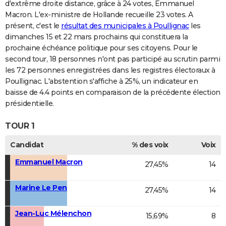
d'extrême droite distance, grâce à 24 votes, Emmanuel
Macron. L'ex-ministre de Hollande recueille 23 votes. A
présent, c'est le
résultat des municipales à Poullignac
les
dimanches 15 et 22 mars prochains qui constituera la
prochaine échéance politique pour ses citoyens. Pour le
second tour, 18 personnes n'ont pas participé au scrutin parmi
les 72 personnes enregistrées dans les registres électoraux à
Poullignac. L'abstention s'affiche à 25%, un indicateur en
baisse de 4.4 points en comparaison de la précédente élection
présidentielle.
TOUR 1
Candidat
% des voix
Voix
Emmanuel Macron
27,45%
14
Marine Le Pen
27,45%
14
Jean-Luc Mélenchon
15,69%
8