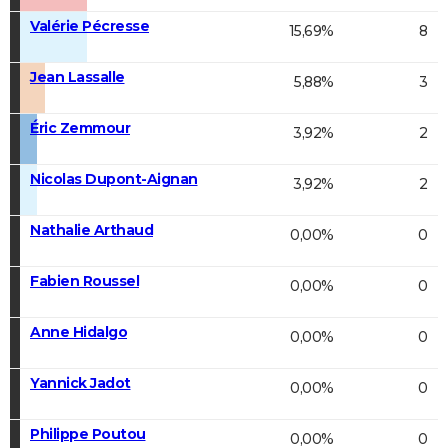
Valérie Pécresse
15,69%
8
Jean Lassalle
5,88%
3
Éric Zemmour
3,92%
2
Nicolas Dupont-Aignan
3,92%
2
Nathalie Arthaud
0,00%
0
Fabien Roussel
0,00%
0
Anne Hidalgo
0,00%
0
Yannick Jadot
0,00%
0
Philippe Poutou
0,00%
0