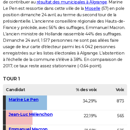
de contribuer au
résultat des municipales à Algrange
. Marine
Le Pen est ressortie dans cette ville de la
Moselle
(57) en pole
position dimanche 24 avril, au terme du second tour de la
présidentielle. L'ancienne conseillère régionale des Hauts-de-
France y précède, avec 56% des suffrages, Emmanuel Macron.
L'ancien ministre de Hollande rassemble 44% des suffrages.
Dimanche 24 avril, 1 517 personnes ne sont pas allées faire
usage de leur carte d'électeur parmi les 4 042 personnes
enregistrées sur les listes électorales à Algrange. L'abstention
à l'échelle de la commune s'élève à 38%. En comparaison de
2017, ce taux reste assez stationnaire (-0,64 point).
TOUR 1
Candidat
% des voix
Voix
Marine Le Pen
34,29%
873
Jean-Luc Mélenchon
22,19%
565
Emmanuel Macron