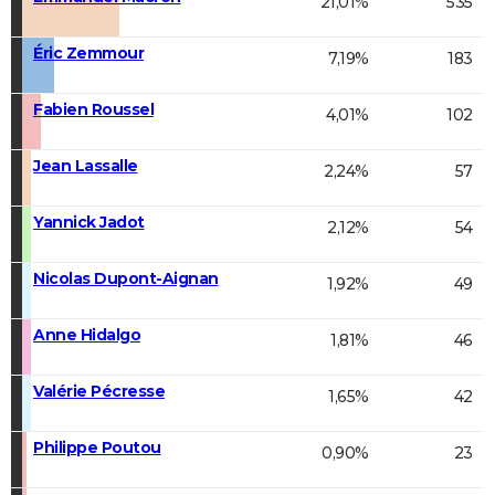
21,01%
535
Éric Zemmour
7,19%
183
Fabien Roussel
4,01%
102
Jean Lassalle
2,24%
57
Yannick Jadot
2,12%
54
Nicolas Dupont-Aignan
1,92%
49
Anne Hidalgo
1,81%
46
Valérie Pécresse
1,65%
42
Philippe Poutou
0,90%
23