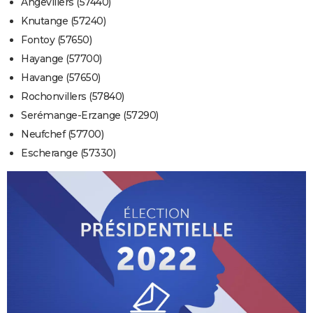
Angevillers (57440)
Knutange (57240)
Fontoy (57650)
Hayange (57700)
Havange (57650)
Rochonvillers (57840)
Serémange-Erzange (57290)
Neufchef (57700)
Escherange (57330)