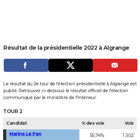
City break
Voyage de noces
Climat
Destinations
Voyage nature
Forum
+
PHOTO
GUIDES D'ACHAT
BONS PLANS
CARTE DE VOEUX
Résultat de la présidentielle 2022 à Algrange
Carte Bonne année
Carte Pâques
Carte de Noël
Carte Saint-Valentin
Carte d'anniversaire
DICTIONNAIRE
Biographies
Expressions
Dictionnaire
Citations
Proverbes
PROGRAMME TV
COPAINS D'AVANT
Le résultat du 2e tour de l'élection présidentielle à Algrange est
publié. Retrouvez ci-dessous le résultat officiel de l'élection
Se connecter
Collèges
Universités
Service militaire
S'inscrire
Lycées
Primaires
Entreprises
Avis de recherche
AVIS DE DÉCÈS
communiqué par le ministère de l'Intérieur.
FORUM
TOUR 2
Lifestyle
Sport
Television
Cinema
Bricolage
Culture
Auto
Voyage
Candidat
% des voix
Voix
Marine Le Pen
55,74%
1 302