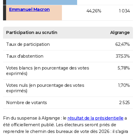
Emmanuel Macron
44,26%
1 034
Participation au scrutin
Algrange
Taux de participation
62,47%
Taux d'abstention
37,53%
Votes blancs (en pourcentage des votes
5,78%
exprimés)
Votes nuls (en pourcentage des votes
1,70%
exprimés)
Nombre de votants
2 525
Fin du suspense à Algrange : le
résultat de la présidentielle
a
été officiellement publié. Les électeurs seront priés de
reprendre le chemin des bureaux de vote dès 2026 : il s'agira