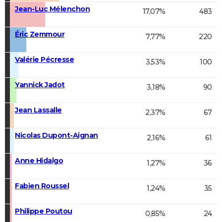
Jean-Luc Mélenchon
17,07%
483
Éric Zemmour
7,77%
220
Valérie Pécresse
3,53%
100
Yannick Jadot
3,18%
90
Jean Lassalle
2,37%
67
Nicolas Dupont-Aignan
2,16%
61
Anne Hidalgo
1,27%
36
Fabien Roussel
1,24%
35
Philippe Poutou
0,85%
24