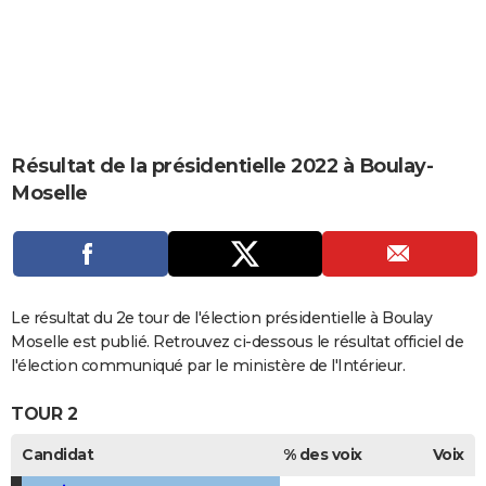
City break
Voyage de noces
Climat
Destinations
Voyage nature
Forum
+
PHOTO
GUIDES D'ACHAT
BONS PLANS
CARTE DE VOEUX
Résultat de la présidentielle 2022 à Boulay-
Moselle
Carte Bonne année
Carte Pâques
Carte de Noël
Carte Saint-Valentin
Carte d'anniversaire
DICTIONNAIRE
Biographies
Expressions
Dictionnaire
Citations
Proverbes
PROGRAMME TV
COPAINS D'AVANT
Le résultat du 2e tour de l'élection présidentielle à Boulay
Se connecter
Collèges
Universités
Service militaire
S'inscrire
Lycées
Primaires
Entreprises
Avis de recherche
AVIS DE DÉCÈS
Moselle est publié. Retrouvez ci-dessous le résultat officiel de
l'élection communiqué par le ministère de l'Intérieur.
FORUM
TOUR 2
Lifestyle
Sport
Television
Cinema
Bricolage
Culture
Auto
Voyage
Candidat
% des voix
Voix