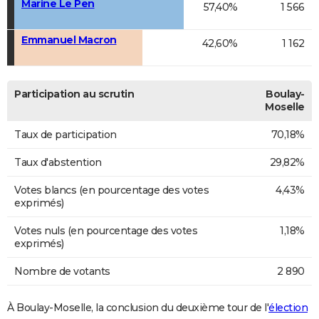
Marine Le Pen
57,40%
1 566
Emmanuel Macron
42,60%
1 162
Participation au scrutin
Boulay-
Moselle
Taux de participation
70,18%
Taux d'abstention
29,82%
Votes blancs (en pourcentage des votes
4,43%
exprimés)
Votes nuls (en pourcentage des votes
1,18%
exprimés)
Nombre de votants
2 890
À Boulay-Moselle, la conclusion du deuxième tour de l'
élection