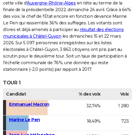
cette ville d'
Auvergne-Rhône-Alpes
en tête au terme de la
finale de la présidentielle 2022, dimanche 24 avril. Grâce à 64%
des voix, le chef de l'Etat encore en fonction devance Marine
Le Pen qui rassemble 36% des suffrages. Les votants sont
d'ores et déjà amenés à participer au
résultat des élections
municipales à Châtel-Guyon
les dimanches 15 et 22 mars
2026. Sur 5 097 personnes enregistrées sur les listes
électorales à Châtel-Guyon, 3 863 citoyens ont pris part au
scrutin pour le deuxième tour. Soit un taux de participation à
l'échelle communale de 76%, une donnée qui reste
stationnaire (-2,0 points) par rapport à 2017.
TOUR 1
Candidat
% des voix
Voix
Emmanuel Macron
32,74%
1 280
Marine Le Pen
18,49%
723
Jean-Luc Mélenchon