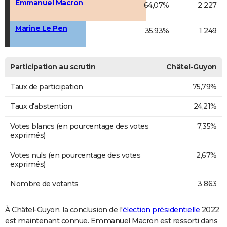
Emmanuel Macron
64,07%
2 227
Marine Le Pen
35,93%
1 249
Participation au scrutin
Châtel-Guyon
Taux de participation
75,79%
Taux d'abstention
24,21%
Votes blancs (en pourcentage des votes
7,35%
exprimés)
Votes nuls (en pourcentage des votes
2,67%
exprimés)
Nombre de votants
3 863
À Châtel-Guyon, la conclusion de l'
élection présidentielle
2022
est maintenant connue. Emmanuel Macron est ressorti dans