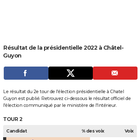
City break
Voyage de noces
Climat
Destinations
Voyage nature
Forum
+
PHOTO
GUIDES D'ACHAT
BONS PLANS
CARTE DE VOEUX
Résultat de la présidentielle 2022 à Châtel-
Guyon
Carte Bonne année
Carte Pâques
Carte de Noël
Carte Saint-Valentin
Carte d'anniversaire
DICTIONNAIRE
Biographies
Expressions
Dictionnaire
Citations
Proverbes
PROGRAMME TV
COPAINS D'AVANT
Le résultat du 2e tour de l'élection présidentielle à Chatel
Se connecter
Collèges
Universités
Service militaire
S'inscrire
Lycées
Primaires
Entreprises
Avis de recherche
AVIS DE DÉCÈS
Guyon est publié. Retrouvez ci-dessous le résultat officiel de
l'élection communiqué par le ministère de l'Intérieur.
FORUM
TOUR 2
Lifestyle
Sport
Television
Cinema
Bricolage
Culture
Auto
Voyage
Candidat
% des voix
Voix