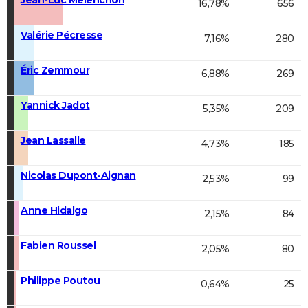
16,78%
656
Valérie Pécresse
7,16%
280
Éric Zemmour
6,88%
269
Yannick Jadot
5,35%
209
Jean Lassalle
4,73%
185
Nicolas Dupont-Aignan
2,53%
99
Anne Hidalgo
2,15%
84
Fabien Roussel
2,05%
80
Philippe Poutou
0,64%
25