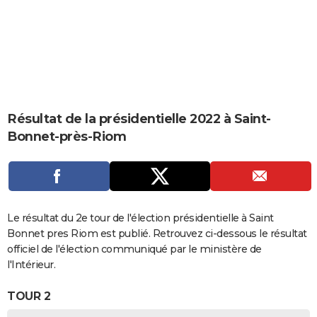
City break
Voyage de noces
Climat
Destinations
Voyage nature
Forum
+
PHOTO
GUIDES D'ACHAT
BONS PLANS
CARTE DE VOEUX
Résultat de la présidentielle 2022 à Saint-
Carte Bonne année
Carte Pâques
Carte de Noël
Carte Saint-Valentin
Carte d'anniversaire
DICTIONNAIRE
Bonnet-près-Riom
Biographies
Expressions
Dictionnaire
Citations
Proverbes
PROGRAMME TV
COPAINS D'AVANT
Se connecter
Collèges
Universités
Service militaire
S'inscrire
Lycées
Primaires
Entreprises
Avis de recherche
Le résultat du 2e tour de l'élection présidentielle à Saint
AVIS DE DÉCÈS
Bonnet pres Riom est publié. Retrouvez ci-dessous le résultat
FORUM
officiel de l'élection communiqué par le ministère de
l'Intérieur.
Lifestyle
Sport
Television
Cinema
Bricolage
Culture
Auto
Voyage
TOUR 2