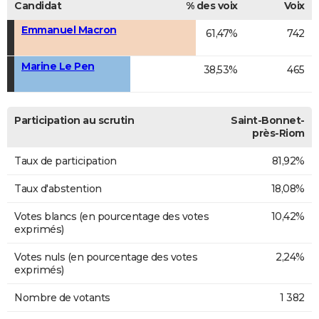
Candidat
% des voix
Voix
Emmanuel Macron
61,47%
742
Marine Le Pen
38,53%
465
Participation au scrutin
Saint-Bonnet-
près-Riom
Taux de participation
81,92%
Taux d'abstention
18,08%
Votes blancs (en pourcentage des votes
10,42%
exprimés)
Votes nuls (en pourcentage des votes
2,24%
exprimés)
Nombre de votants
1 382