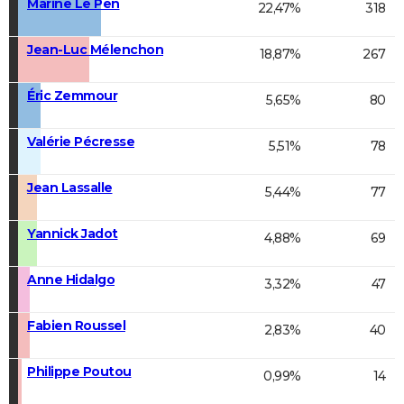
Marine Le Pen
22,47%
318
Jean-Luc Mélenchon
18,87%
267
Éric Zemmour
5,65%
80
Valérie Pécresse
5,51%
78
Jean Lassalle
5,44%
77
Yannick Jadot
4,88%
69
Anne Hidalgo
3,32%
47
Fabien Roussel
2,83%
40
Philippe Poutou
0,99%
14