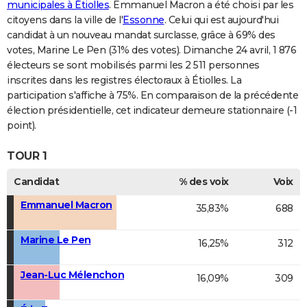
municipales à Étiolles
. Emmanuel Macron a été choisi par les
citoyens dans la ville de l'
Essonne
. Celui qui est aujourd'hui
candidat à un nouveau mandat surclasse, grâce à 69% des
votes, Marine Le Pen (31% des votes). Dimanche 24 avril, 1 876
électeurs se sont mobilisés parmi les 2 511 personnes
inscrites dans les registres électoraux à Étiolles. La
participation s'affiche à 75%. En comparaison de la précédente
élection présidentielle, cet indicateur demeure stationnaire (-1
point).
TOUR 1
Candidat
% des voix
Voix
Emmanuel Macron
35,83%
688
Marine Le Pen
16,25%
312
Jean-Luc Mélenchon
16,09%
309