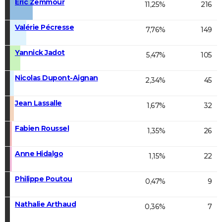
Éric Zemmour
11,25%
216
Valérie Pécresse
7,76%
149
Yannick Jadot
5,47%
105
Nicolas Dupont-Aignan
2,34%
45
Jean Lassalle
1,67%
32
Fabien Roussel
1,35%
26
Anne Hidalgo
1,15%
22
Philippe Poutou
0,47%
9
Nathalie Arthaud
0,36%
7