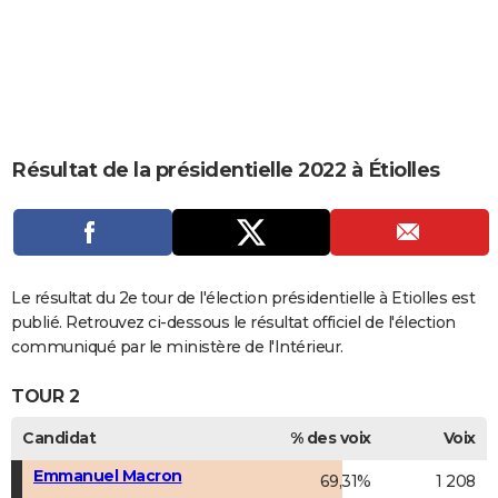
City break
Voyage de noces
Climat
Destinations
Voyage nature
Forum
+
PHOTO
GUIDES D'ACHAT
BONS PLANS
CARTE DE VOEUX
Résultat de la présidentielle 2022 à Étiolles
Carte Bonne année
Carte Pâques
Carte de Noël
Carte Saint-Valentin
Carte d'anniversaire
DICTIONNAIRE
Biographies
Expressions
Dictionnaire
Citations
Proverbes
PROGRAMME TV
COPAINS D'AVANT
Le résultat du 2e tour de l'élection présidentielle à Etiolles est
publié. Retrouvez ci-dessous le résultat officiel de l'élection
Se connecter
Collèges
Universités
Service militaire
S'inscrire
Lycées
Primaires
Entreprises
Avis de recherche
AVIS DE DÉCÈS
communiqué par le ministère de l'Intérieur.
FORUM
TOUR 2
Lifestyle
Sport
Television
Cinema
Bricolage
Culture
Auto
Voyage
Candidat
% des voix
Voix
Emmanuel Macron
69,31%
1 208