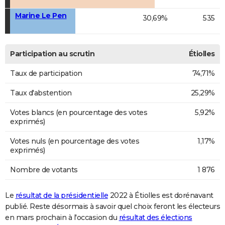
Marine Le Pen
30,69%
535
Participation au scrutin
Étiolles
Taux de participation
74,71%
Taux d'abstention
25,29%
Votes blancs (en pourcentage des votes
5,92%
exprimés)
Votes nuls (en pourcentage des votes
1,17%
exprimés)
Nombre de votants
1 876
Le
résultat de la présidentielle
2022 à Étiolles est dorénavant
publié. Reste désormais à savoir quel choix feront les électeurs
en mars prochain à l'occasion du
résultat des élections