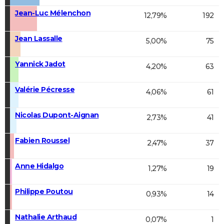
Jean-Luc Mélenchon
12,79%
192
Jean Lassalle
5,00%
75
Yannick Jadot
4,20%
63
Valérie Pécresse
4,06%
61
Nicolas Dupont-Aignan
2,73%
41
Fabien Roussel
2,47%
37
Anne Hidalgo
1,27%
19
Philippe Poutou
0,93%
14
Nathalie Arthaud
0,07%
1