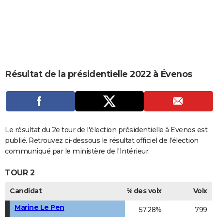
City break
Voyage de noces
Climat
Destinations
Voyage nature
Forum
+
PHOTO
GUIDES D'ACHAT
BONS PLANS
CARTE DE VOEUX
Résultat de la présidentielle 2022 à Évenos
Carte Bonne année
Carte Pâques
Carte de Noël
Carte Saint-Valentin
Carte d'anniversaire
DICTIONNAIRE
Biographies
Expressions
Dictionnaire
Citations
Proverbes
PROGRAMME TV
COPAINS D'AVANT
Le résultat du 2e tour de l'élection présidentielle à Evenos est
publié. Retrouvez ci-dessous le résultat officiel de l'élection
Se connecter
Collèges
Universités
Service militaire
S'inscrire
Lycées
Primaires
Entreprises
Avis de recherche
AVIS DE DÉCÈS
communiqué par le ministère de l'Intérieur.
FORUM
TOUR 2
Lifestyle
Sport
Television
Cinema
Bricolage
Culture
Auto
Voyage
Candidat
% des voix
Voix
Marine Le Pen
57,28%
799