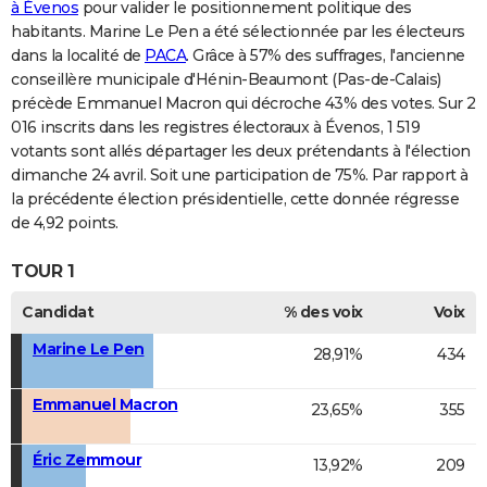
à Évenos
pour valider le positionnement politique des
habitants. Marine Le Pen a été sélectionnée par les électeurs
dans la localité de
PACA
. Grâce à 57% des suffrages, l'ancienne
conseillère municipale d'Hénin-Beaumont (Pas-de-Calais)
précède Emmanuel Macron qui décroche 43% des votes. Sur 2
016 inscrits dans les registres électoraux à Évenos, 1 519
votants sont allés départager les deux prétendants à l'élection
dimanche 24 avril. Soit une participation de 75%. Par rapport à
la précédente élection présidentielle, cette donnée régresse
de 4,92 points.
TOUR 1
Candidat
% des voix
Voix
Marine Le Pen
28,91%
434
Emmanuel Macron
23,65%
355
Éric Zemmour
13,92%
209