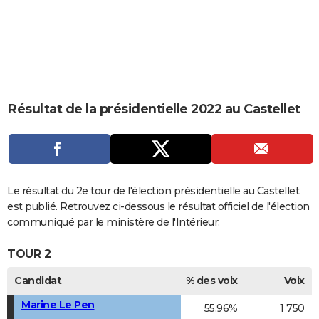
City break
Voyage de noces
Climat
Destinations
Voyage nature
Forum
+
PHOTO
GUIDES D'ACHAT
BONS PLANS
CARTE DE VOEUX
Résultat de la présidentielle 2022 au Castellet
Carte Bonne année
Carte Pâques
Carte de Noël
Carte Saint-Valentin
Carte d'anniversaire
DICTIONNAIRE
Biographies
Expressions
Dictionnaire
Citations
Proverbes
PROGRAMME TV
COPAINS D'AVANT
Le résultat du 2e tour de l'élection présidentielle au Castellet
est publié. Retrouvez ci-dessous le résultat officiel de l'élection
Se connecter
Collèges
Universités
Service militaire
S'inscrire
Lycées
Primaires
Entreprises
Avis de recherche
AVIS DE DÉCÈS
communiqué par le ministère de l'Intérieur.
FORUM
TOUR 2
Lifestyle
Sport
Television
Cinema
Bricolage
Culture
Auto
Voyage
Candidat
% des voix
Voix
Marine Le Pen
55,96%
1 750