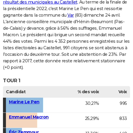
résultat des municipales au Castellet
. Au terme de la finale de
la présidentielle 2022, c'est Marine Le Pen qui est ressortie
gagnante dans la commune du
Var
(83) dimanche 24 avril.
L'ancienne conseillère municipale d'Hénin-Beaumont (Pas-
de-Calais) y devance, grâce à 56% des suffrages, Emmanuel
Macron. Le président qui brigue un second mandat recueille
44% des votes. Parmi les 4 352 personnes enregistrées sur les
listes électorales au Castellet, 991 citoyens se sont abstenus à
l'occasion du deuxième tour. Soit une abstention de 23%. Par
rapport à 2017, cette donnée reste relativement stationnaire
(+0 point).
TOUR 1
Candidat
% des voix
Voix
Marine Le Pen
30,21%
995
Emmanuel Macron
25,29%
833
Éric Zemmour