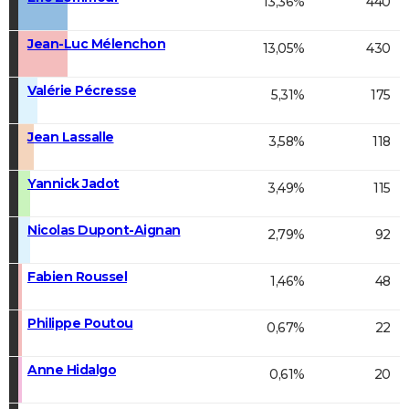
13,36%
440
Jean-Luc Mélenchon
13,05%
430
Valérie Pécresse
5,31%
175
Jean Lassalle
3,58%
118
Yannick Jadot
3,49%
115
Nicolas Dupont-Aignan
2,79%
92
Fabien Roussel
1,46%
48
Philippe Poutou
0,67%
22
Anne Hidalgo
0,61%
20