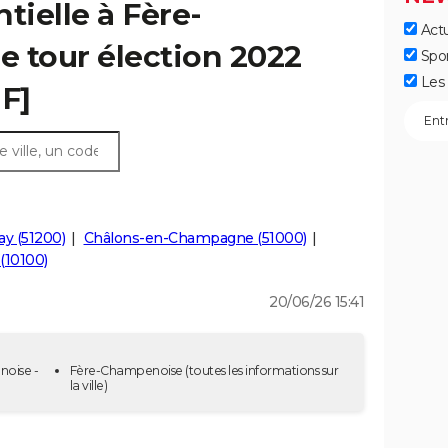
tielle à Fère-
Actu
 tour élection 2022
Spo
Les 
IF]
y (51200)
Châlons-en-Champagne (51000)
(10100)
20/06/26 15:41
noise -
Fère-Champenoise
(toutes les informations sur
la ville)