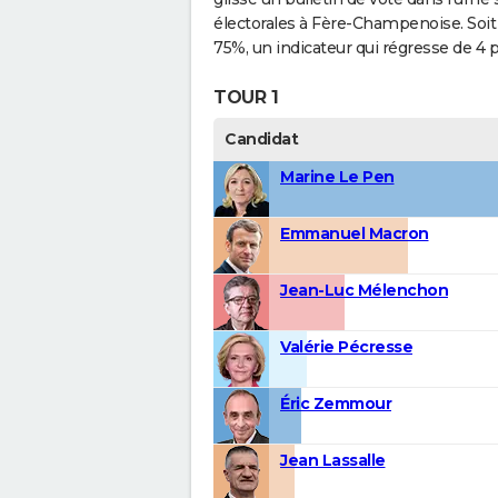
électorales à Fère-Champenoise. Soit
75%, un indicateur qui régresse de 4 
TOUR 1
Candidat
Marine Le Pen
Emmanuel Macron
Jean-Luc Mélenchon
Valérie Pécresse
Éric Zemmour
Jean Lassalle