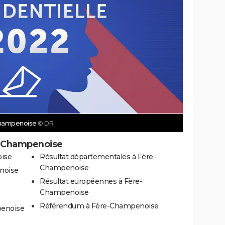
-Champenoise
© DR
e-Champenoise
oise
Résultat départementales à Fère-
Champenoise
noise
Résultat européennes à Fère-
Champenoise
Référendum à Fère-Champenoise
penoise