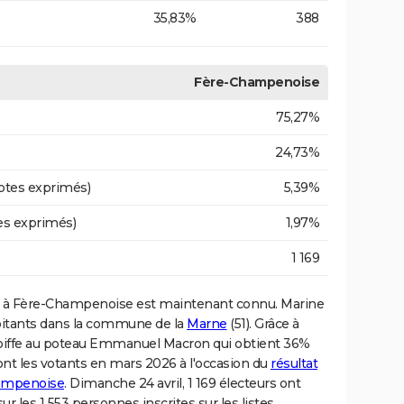
35,83%
388
Fère-Champenoise
75,27%
24,73%
otes exprimés)
5,39%
es exprimés)
1,97%
1 169
à Fère-Champenoise est maintenant connu. Marine
abitants dans la commune de la
Marne
(51). Grâce à
coiffe au poteau Emmanuel Macron qui obtient 36%
ront les votants en mars 2026 à l'occasion du
résultat
hampenoise
. Dimanche 24 avril, 1 169 électeurs ont
sur les 1 553 personnes inscrites sur les listes