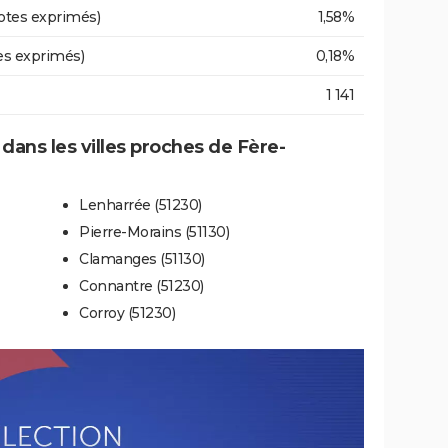
otes exprimés)
1,58%
es exprimés)
0,18%
1 141
 dans les villes proches de Fère-
Lenharrée (51230)
Pierre-Morains (51130)
Clamanges (51130)
Connantre (51230)
Corroy (51230)