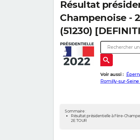
Résultat présiden
Champenoise - 2e
(51230) [DEFINIT
Voir aussi :
Éperna
Romilly-sur-Seine 
Sommaire :
Résultat présidentielle à Fère-Champe
2E TOUR