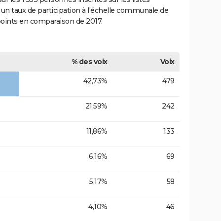
 un taux de participation à l'échelle communale de
points en comparaison de 2017.
% des voix
Voix
42,73%
479
21,59%
242
11,86%
133
6,16%
69
5,17%
58
4,10%
46