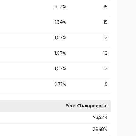
3,12%
35
1,34%
15
1,07%
12
1,07%
12
1,07%
12
0,71%
8
Fère-Champenoise
73,52%
26,48%